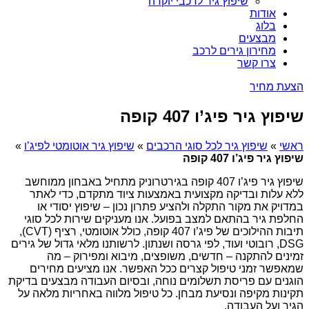
שיפוץ גיר לרכבי יוקרה
אודות
בלוג
מבצעים
מחירון גירים לרכב
צרו קשר
הצעת מחיר
שיפוץ גיר פיג’ו 407 קופה
ראשי
»
שיפוץ גיר לכל סוגי הרכבים
»
שיפוץ גיר אוטומטי לפיג’ו
»
שיפוץ גיר פיג’ו 407 קופה
שיפוץ גיר פיג’ו 407 קופה בגירטרוניק מתחיל באבחון ממוחשב
ללא עלות ובדיקה מקצועית באמצעות ציוד מתקדם, כדי לאתר
במדויק את מקור התקלה ולהציע פתרון נכון – שיפוץ יסודי או
החלפת גיר בהתאם למצב בפועל. אנו מעניקים שירות לכל סוגי
תיבות ההילוכים של פיג’ו 407 קופה, כולל אוטומטי, רציף (CVT),
DSG, רובוטי ועוד, לפי גרסה ושנתון. לרשותנו מלאי גדול של גירים
זמינים להתקנה – חדשים, משופצים, מיבוא ומפירוק – מה
שמאפשר זמני טיפול קצרים ככל האפשר. אנו מציעים מחירים
הוגנים עם פריסת תשלומים נוחה, ובסיום העבודה מבצעים בדיקת
תקינות מקיפה ונסיעת מבחן. כל טיפול מלווה באחריות מלאה על
הגיר ועל העבודה.