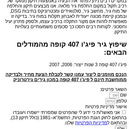
במקרים רבים ניתן לפתור את הבעיה באמצעות תיקון ממוקד של
רכיב תקול במקום החלפת גיר מלאה. אנו מבצעים תיקון והחלפה
של מוח גיר, מחשב גיר, סולנואידים ומכטרוניקס בתיבות DSG,
ובמכון קיימת מכונה ייעודית לאבחון תקלות במוח גיר. בדיקה זו
מאפשרת לזהות אם מקור התקלה ברכיב עצמו, ולספק פתרון יעיל
וחסכוני. לקוחות רבים חסכו כך סכומים משמעותיים בעלויות
התיקון.
שיפוץ גיר פיג’ו 407 קופה מהמודלים
הבאים:
פיג’ו 407 קופה 3 שנות ייצור: 2006, 2007
הנכם מוזמנים ליצור עמנו קשר לקבלת הצעת מחיר ולבדיקה
ממוחשבת חינם ל פיג’ו 407 קופה במכון גירים גירטרוניק
השאר פרטים:
שם
טלפון
אישור מדיניות פרטיות
אני מאשר/ת כי ידוע לי שהפרטים שמסרתי יישמרו ויעובדו
בהתאם לחוק הגנת הפרטיות, התשמ"א–1981 (כולל תיקון 13),
ובהתאם ל
מדיניות הפרטיות
שלנו.
שלח