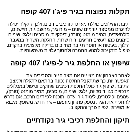
תקלות נפוצות בגיר פיג’ו 407 קופה
תיבת ההילוכים כוללת מערכות ורכיבים רבים, ולכן התקלה יכולה
להיגרם ממספר גורמים שונים – מוח גיר, מחשב גיר, חיישנים,
סולנואידים, ממיר מומנט (טורק), דיסקיות, מיסבים וגלגלי שיניים.
סימנים כמו רעשים חריגים, ריח שרוף, החלקה, השהיה במעבר
הילוך, בעיטות או חוסר תגובה מחייבים בדיקה מקצועית בהקדם.
טיפול בזמן יכול למנוע החמרה ולחסוך עלויות משמעותיות.
שיפוץ או החלפת גיר ל-פיג’ו 407 קופה
לאחר האבחון אנו מציגים את מצב הגיר ומסבירים את
האפשרויות, כך שתתקבל החלטה נכונה בהתאם לתקלה ולמצב
התיבה. שיפוץ גיר כולל החלפת רכיבים שחוקים וטיפול במכלולים
מרכזיים כגון דיסקיות, גלגלי שיניים, מיסבים, ממיר מומנט (טורק),
שמנים ופילטרים, לימוד גיר ועדכון תוכנה לפי דגם הרכב. אם נדרש
להחליף את הגיר, נספק פתרון מותאם – גיר חדש, משופץ, מיבוא
או מפירוק, לפי הצורך והתקציב.
תיקון והחלפת רכיבי גיר נקודתיים