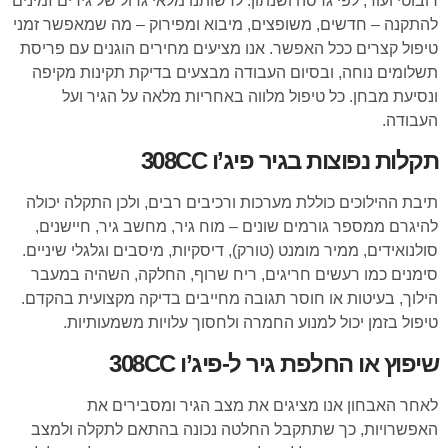
רובוטי ועוד, לפי גרסה ושנתון. לרשותנו מלאי גדול של גירים זמינים
להתקנה – חדשים, משופצים, מיבוא ומפירוק – מה שמאפשר זמני
טיפול קצרים ככל האפשר. אנו מציעים מחירים הוגנים עם פריסת
תשלומים נוחה, ובסיום העבודה מבצעים בדיקת תקינות מקיפה
ונסיעת מבחן. כל טיפול מלווה באחריות מלאה על הגיר ועל
העבודה.
תקלות נפוצות בגיר פיג’ו 308CC
תיבת ההילוכים כוללת מערכות ורכיבים רבים, ולכן התקלה יכולה
להיגרם ממספר גורמים שונים – מוח גיר, מחשב גיר, חיישנים,
סולנואידים, ממיר מומנט (טורק), דיסקיות, מיסבים וגלגלי שיניים.
סימנים כמו רעשים חריגים, ריח שרוף, החלקה, השהיה במעבר
הילוך, בעיטות או חוסר תגובה מחייבים בדיקה מקצועית בהקדם.
טיפול בזמן יכול למנוע החמרה ולחסוך עלויות משמעותיות.
שיפוץ או החלפת גיר ל-פיג’ו 308CC
לאחר האבחון אנו מציגים את מצב הגיר ומסבירים את
האפשרויות, כך שתתקבל החלטה נכונה בהתאם לתקלה ולמצב