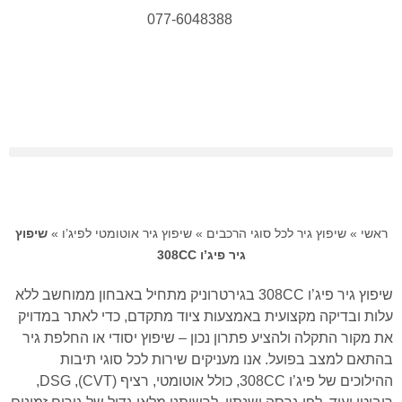
077-6048388
ראשי
»
שיפוץ גיר לכל סוגי הרכבים
»
שיפוץ גיר אוטומטי לפיג’ו
»
שיפוץ
גיר פיג’ו 308CC
שיפוץ גיר פיג’ו 308CC בגירטרוניק מתחיל באבחון ממוחשב ללא
עלות ובדיקה מקצועית באמצעות ציוד מתקדם, כדי לאתר במדויק
את מקור התקלה ולהציע פתרון נכון – שיפוץ יסודי או החלפת גיר
בהתאם למצב בפועל. אנו מעניקים שירות לכל סוגי תיבות
ההילוכים של פיג’ו 308CC, כולל אוטומטי, רציף (CVT), DSG,