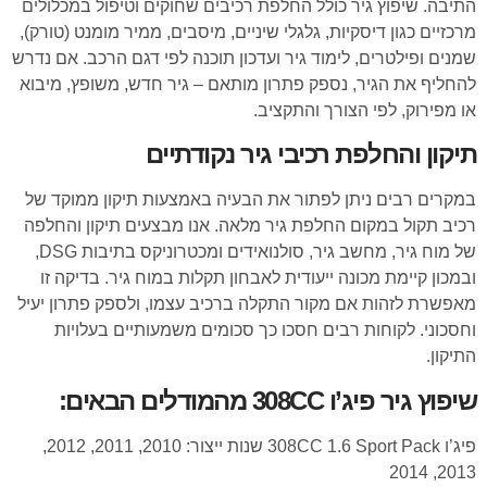
התיבה. שיפוץ גיר כולל החלפת רכיבים שחוקים וטיפול במכלולים
מרכזיים כגון דיסקיות, גלגלי שיניים, מיסבים, ממיר מומנט (טורק),
שמנים ופילטרים, לימוד גיר ועדכון תוכנה לפי דגם הרכב. אם נדרש
להחליף את הגיר, נספק פתרון מותאם – גיר חדש, משופץ, מיבוא
או מפירוק, לפי הצורך והתקציב.
תיקון והחלפת רכיבי גיר נקודתיים
במקרים רבים ניתן לפתור את הבעיה באמצעות תיקון ממוקד של
רכיב תקול במקום החלפת גיר מלאה. אנו מבצעים תיקון והחלפה
של מוח גיר, מחשב גיר, סולנואידים ומכטרוניקס בתיבות DSG,
ובמכון קיימת מכונה ייעודית לאבחון תקלות במוח גיר. בדיקה זו
מאפשרת לזהות אם מקור התקלה ברכיב עצמו, ולספק פתרון יעיל
וחסכוני. לקוחות רבים חסכו כך סכומים משמעותיים בעלויות
התיקון.
שיפוץ גיר פיג’ו 308CC מהמודלים הבאים:
פיג’ו 308CC 1.6 Sport Pack שנות ייצור: 2010, 2011, 2012,
2013, 2014