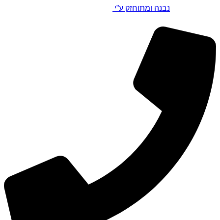
נבנה ומתוחזק ע”י