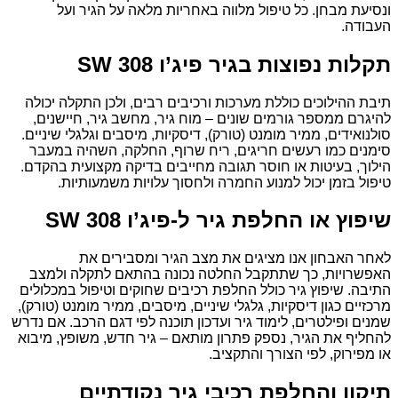
ונסיעת מבחן. כל טיפול מלווה באחריות מלאה על הגיר ועל
העבודה.
תקלות נפוצות בגיר פיג’ו 308 SW
תיבת ההילוכים כוללת מערכות ורכיבים רבים, ולכן התקלה יכולה
להיגרם ממספר גורמים שונים – מוח גיר, מחשב גיר, חיישנים,
סולנואידים, ממיר מומנט (טורק), דיסקיות, מיסבים וגלגלי שיניים.
סימנים כמו רעשים חריגים, ריח שרוף, החלקה, השהיה במעבר
הילוך, בעיטות או חוסר תגובה מחייבים בדיקה מקצועית בהקדם.
טיפול בזמן יכול למנוע החמרה ולחסוך עלויות משמעותיות.
שיפוץ או החלפת גיר ל-פיג’ו 308 SW
לאחר האבחון אנו מציגים את מצב הגיר ומסבירים את
האפשרויות, כך שתתקבל החלטה נכונה בהתאם לתקלה ולמצב
התיבה. שיפוץ גיר כולל החלפת רכיבים שחוקים וטיפול במכלולים
מרכזיים כגון דיסקיות, גלגלי שיניים, מיסבים, ממיר מומנט (טורק),
שמנים ופילטרים, לימוד גיר ועדכון תוכנה לפי דגם הרכב. אם נדרש
להחליף את הגיר, נספק פתרון מותאם – גיר חדש, משופץ, מיבוא
או מפירוק, לפי הצורך והתקציב.
תיקון והחלפת רכיבי גיר נקודתיים