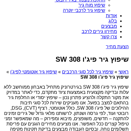
שיפוץ מוח גיר
שיפוץ גיר לרכבי יוקרה
אודות
בלוג
מבצעים
מחירון גירים לרכב
צרו קשר
הצעת מחיר
שיפוץ גיר פיג’ו 308 SW
ראשי
»
שיפוץ גיר לכל סוגי הרכבים
»
שיפוץ גיר אוטומטי לפיג’ו
»
שיפוץ גיר פיג’ו 308 SW
שיפוץ גיר פיג’ו 308 SW בגירטרוניק מתחיל באבחון ממוחשב ללא
עלות ובדיקה מקצועית באמצעות ציוד מתקדם, כדי לאתר במדויק
את מקור התקלה ולהציע פתרון נכון – שיפוץ יסודי או החלפת גיר
בהתאם למצב בפועל. אנו מעניקים שירות לכל סוגי תיבות
ההילוכים של פיג’ו 308 SW, כולל אוטומטי, רציף (CVT), DSG,
רובוטי ועוד, לפי גרסה ושנתון. לרשותנו מלאי גדול של גירים זמינים
להתקנה – חדשים, משופצים, מיבוא ומפירוק – מה שמאפשר זמני
טיפול קצרים ככל האפשר. אנו מציעים מחירים הוגנים עם פריסת
תשלומים נוחה, ובסיום העבודה מבצעים בדיקת תקינות מקיפה