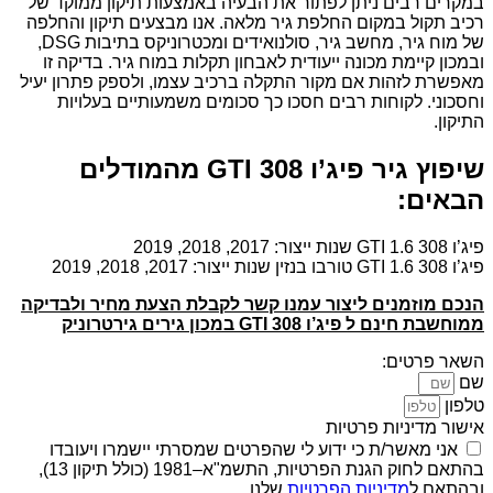
במקרים רבים ניתן לפתור את הבעיה באמצעות תיקון ממוקד של
רכיב תקול במקום החלפת גיר מלאה. אנו מבצעים תיקון והחלפה
של מוח גיר, מחשב גיר, סולנואידים ומכטרוניקס בתיבות DSG,
ובמכון קיימת מכונה ייעודית לאבחון תקלות במוח גיר. בדיקה זו
מאפשרת לזהות אם מקור התקלה ברכיב עצמו, ולספק פתרון יעיל
וחסכוני. לקוחות רבים חסכו כך סכומים משמעותיים בעלויות
התיקון.
שיפוץ גיר פיג’ו 308 GTI מהמודלים
הבאים:
פיג’ו 308 GTI 1.6 שנות ייצור: 2017, 2018, 2019
פיג’ו 308 GTI 1.6 טורבו בנזין שנות ייצור: 2017, 2018, 2019
הנכם מוזמנים ליצור עמנו קשר לקבלת הצעת מחיר ולבדיקה
ממוחשבת חינם ל פיג’ו 308 GTI במכון גירים גירטרוניק
השאר פרטים:
שם
טלפון
אישור מדיניות פרטיות
אני מאשר/ת כי ידוע לי שהפרטים שמסרתי יישמרו ויעובדו
בהתאם לחוק הגנת הפרטיות, התשמ"א–1981 (כולל תיקון 13),
ובהתאם ל
מדיניות הפרטיות
שלנו.