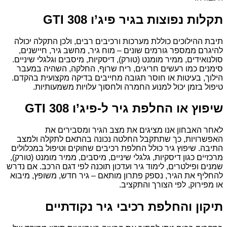
תקלות נפוצות בגיר פיג’ו 308 GTI
תיבת ההילוכים כוללת מערכות ורכיבים רבים, ולכן התקלה יכולה
להיגרם ממספר גורמים שונים – מוח גיר, מחשב גיר, חיישנים,
סולנואידים, ממיר מומנט (טורק), דיסקיות, מיסבים וגלגלי שיניים.
סימנים כמו רעשים חריגים, ריח שרוף, החלקה, השהיה במעבר
הילוך, בעיטות או חוסר תגובה מחייבים בדיקה מקצועית בהקדם.
טיפול בזמן יכול למנוע החמרה ולחסוך עלויות משמעותיות.
שיפוץ או החלפת גיר ל-פיג’ו 308 GTI
לאחר האבחון אנו מציגים את מצב הגיר ומסבירים את
האפשרויות, כך שתתקבל החלטה נכונה בהתאם לתקלה ולמצב
התיבה. שיפוץ גיר כולל החלפת רכיבים שחוקים וטיפול במכלולים
מרכזיים כגון דיסקיות, גלגלי שיניים, מיסבים, ממיר מומנט (טורק),
שמנים ופילטרים, לימוד גיר ועדכון תוכנה לפי דגם הרכב. אם נדרש
להחליף את הגיר, נספק פתרון מותאם – גיר חדש, משופץ, מיבוא
או מפירוק, לפי הצורך והתקציב.
תיקון והחלפת רכיבי גיר נקודתיים