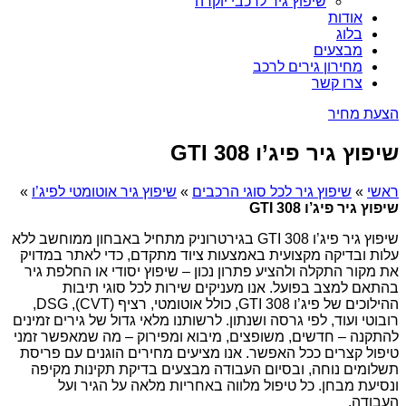
שיפוץ גיר לרכבי יוקרה
אודות
בלוג
מבצעים
מחירון גירים לרכב
צרו קשר
הצעת מחיר
שיפוץ גיר פיג’ו 308 GTI
ראשי
»
שיפוץ גיר לכל סוגי הרכבים
»
שיפוץ גיר אוטומטי לפיג’ו
»
שיפוץ גיר פיג’ו 308 GTI
שיפוץ גיר פיג’ו 308 GTI בגירטרוניק מתחיל באבחון ממוחשב ללא
עלות ובדיקה מקצועית באמצעות ציוד מתקדם, כדי לאתר במדויק
את מקור התקלה ולהציע פתרון נכון – שיפוץ יסודי או החלפת גיר
בהתאם למצב בפועל. אנו מעניקים שירות לכל סוגי תיבות
ההילוכים של פיג’ו 308 GTI, כולל אוטומטי, רציף (CVT), DSG,
רובוטי ועוד, לפי גרסה ושנתון. לרשותנו מלאי גדול של גירים זמינים
להתקנה – חדשים, משופצים, מיבוא ומפירוק – מה שמאפשר זמני
טיפול קצרים ככל האפשר. אנו מציעים מחירים הוגנים עם פריסת
תשלומים נוחה, ובסיום העבודה מבצעים בדיקת תקינות מקיפה
ונסיעת מבחן. כל טיפול מלווה באחריות מלאה על הגיר ועל
העבודה.