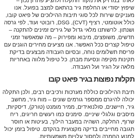
לאתר במדויק את מקור התקלה ולהציע פתרון נכון –
שיפוץ יסודי או החלפת גיר בהתאם למצב בפועל. אנו
מעניקים שירות לכל סוגי תיבות ההילוכים של פיאט קובו,
כולל אוטומטי, רציף (CVT), DSG, רובוטי ועוד, לפי גרסה
ושנתון. לרשותנו מלאי גדול של גירים זמינים להתקנה –
חדשים, משופצים, מיבוא ומפירוק – מה שמאפשר זמני
טיפול קצרים ככל האפשר. אנו מציעים מחירים הוגנים עם
פריסת תשלומים נוחה, ובסיום העבודה מבצעים בדיקת
תקינות מקיפה ונסיעת מבחן. כל טיפול מלווה באחריות
מלאה על הגיר ועל העבודה.
תקלות נפוצות בגיר פיאט קובו
תיבת ההילוכים כוללת מערכות ורכיבים רבים, ולכן התקלה
יכולה להיגרם ממספר גורמים שונים – מוח גיר, מחשב
גיר, חיישנים, סולנואידים, ממיר מומנט (טורק), דיסקיות,
מיסבים וגלגלי שיניים. סימנים כמו רעשים חריגים, ריח
שרוף, החלקה, השהיה במעבר הילוך, בעיטות או חוסר
תגובה מחייבים בדיקה מקצועית בהקדם. טיפול בזמן יכול
למנוע החמרה ולחסוך עלויות משמעותיות.