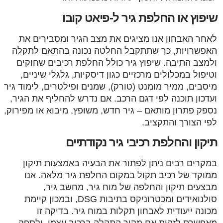
שיפוץ או החלפת גיר ל-פיאט קובו
לאחר האבחון אנו מציגים את מצב הגיר ומסבירים את
האפשרויות, כך שתתקבל החלטה נכונה בהתאם לתקלה
ולמצב התיבה. שיפוץ גיר כולל החלפת רכיבים שחוקים
וטיפול במכלולים מרכזיים כגון דיסקיות, גלגלי שיניים,
מיסבים, ממיר מומנט (טורק), שמנים ופילטרים, לימוד גיר
ועדכון תוכנה לפי דגם הרכב. אם נדרש להחליף את הגיר,
נספק פתרון מותאם – גיר חדש, משופץ, מיבוא או מפירוק,
לפי הצורך והתקציב.
תיקון והחלפת רכיבי גיר נקודתיים
במקרים רבים ניתן לפתור את הבעיה באמצעות תיקון
ממוקד של רכיב תקול במקום החלפת גיר מלאה. אנו
מבצעים תיקון והחלפה של מוח גיר, מחשב גיר,
סולנואידים ומכטרוניקס בתיבות DSG, ובמכון קיימת
מכונה ייעודית לאבחון תקלות במוח גיר. בדיקה זו
מאפשרת לזהות אם מקור התקלה ברכיב עצמו, ולספק