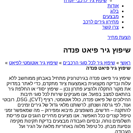
שיפוץ גיר לרכבי יוקרה
אודות
בלוג
מבצעים
מחירון גירים לרכב
צרו קשר
הצעת מחיר
שיפוץ גיר פיאט פנדה
ראשי
»
שיפוץ גיר לכל סוגי הרכבים
»
שיפוץ גיר אוטומטי לפיאט
»
שיפוץ גיר פיאט פנדה
שיפוץ גיר פיאט פנדה בגירטרוניק מתחיל באבחון ממוחשב ללא
עלות ובדיקה מקצועית באמצעות ציוד מתקדם, כדי לאתר במדויק
את מקור התקלה ולהציע פתרון נכון – שיפוץ יסודי או החלפת גיר
בהתאם למצב בפועל. אנו מעניקים שירות לכל סוגי תיבות
ההילוכים של פיאט פנדה, כולל אוטומטי, רציף (CVT), DSG, רובוטי
ועוד, לפי גרסה ושנתון. לרשותנו מלאי גדול של גירים זמינים
להתקנה – חדשים, משופצים, מיבוא ומפירוק – מה שמאפשר זמני
טיפול קצרים ככל האפשר. אנו מציעים מחירים הוגנים עם פריסת
תשלומים נוחה, ובסיום העבודה מבצעים בדיקת תקינות מקיפה
ונסיעת מבחן. כל טיפול מלווה באחריות מלאה על הגיר ועל
העבודה.