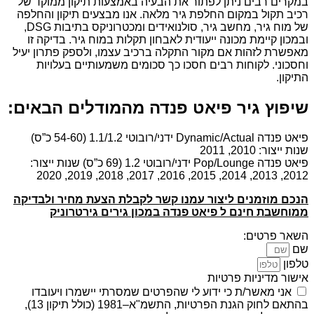
במקרים רבים ניתן לפתור את הבעיה באמצעות תיקון ממוקד של
רכיב תקול במקום החלפת גיר מלאה. אנו מבצעים תיקון והחלפה
של מוח גיר, מחשב גיר, סולנואידים ומכטרוניקס בתיבות DSG,
ובמכון קיימת מכונה ייעודית לאבחון תקלות במוח גיר. בדיקה זו
מאפשרת לזהות אם מקור התקלה ברכיב עצמו, ולספק פתרון יעיל
וחסכוני. לקוחות רבים חסכו כך סכומים משמעותיים בעלויות
התיקון.
שיפוץ גיר פיאט פנדה מהמודלים הבאים:
פיאט פנדה Dynamic/Actual ידני/רובוטי 1.1/1.2 (54-60 כ”ס)
שנות ייצור: 2010, 2011
פיאט פנדה Pop/Lounge ידני/רובוטי 1.2 (69 כ”ס) שנות ייצור:
2012, 2013, 2014, 2015, 2016, 2017, 2018, 2019, 2020
הנכם מוזמנים ליצור עמנו קשר לקבלת הצעת מחיר ולבדיקה
ממוחשבת חינם ל פיאט פנדה במכון גירים גירטרוניק
השאר פרטים:
שם
טלפון
אישור מדיניות פרטיות
אני מאשר/ת כי ידוע לי שהפרטים שמסרתי יישמרו ויעובדו
בהתאם לחוק הגנת הפרטיות, התשמ"א–1981 (כולל תיקון 13),