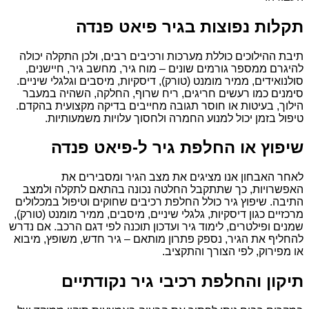
תקלות נפוצות בגיר פיאט פנדה
תיבת ההילוכים כוללת מערכות ורכיבים רבים, ולכן התקלה יכולה
להיגרם ממספר גורמים שונים – מוח גיר, מחשב גיר, חיישנים,
סולנואידים, ממיר מומנט (טורק), דיסקיות, מיסבים וגלגלי שיניים.
סימנים כמו רעשים חריגים, ריח שרוף, החלקה, השהיה במעבר
הילוך, בעיטות או חוסר תגובה מחייבים בדיקה מקצועית בהקדם.
טיפול בזמן יכול למנוע החמרה ולחסוך עלויות משמעותיות.
שיפוץ או החלפת גיר ל-פיאט פנדה
לאחר האבחון אנו מציגים את מצב הגיר ומסבירים את
האפשרויות, כך שתתקבל החלטה נכונה בהתאם לתקלה ולמצב
התיבה. שיפוץ גיר כולל החלפת רכיבים שחוקים וטיפול במכלולים
מרכזיים כגון דיסקיות, גלגלי שיניים, מיסבים, ממיר מומנט (טורק),
שמנים ופילטרים, לימוד גיר ועדכון תוכנה לפי דגם הרכב. אם נדרש
להחליף את הגיר, נספק פתרון מותאם – גיר חדש, משופץ, מיבוא
או מפירוק, לפי הצורך והתקציב.
תיקון והחלפת רכיבי גיר נקודתיים