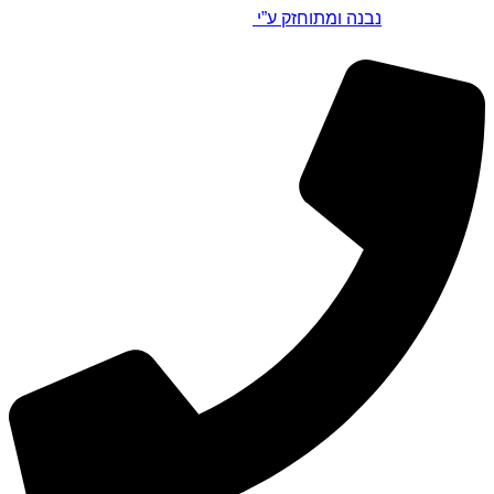
נבנה ומתוחזק ע”י