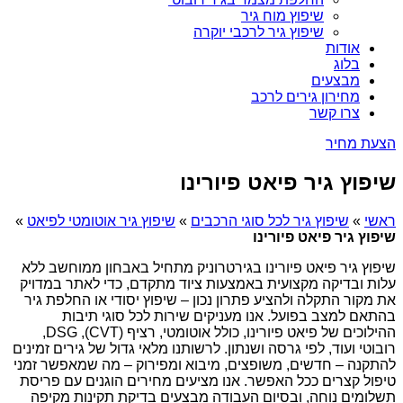
שיפוץ מוח גיר
שיפוץ גיר לרכבי יוקרה
אודות
בלוג
מבצעים
מחירון גירים לרכב
צרו קשר
הצעת מחיר
שיפוץ גיר פיאט פיורינו
ראשי
»
שיפוץ גיר לכל סוגי הרכבים
»
שיפוץ גיר אוטומטי לפיאט
»
שיפוץ גיר פיאט פיורינו
שיפוץ גיר פיאט פיורינו בגירטרוניק מתחיל באבחון ממוחשב ללא
עלות ובדיקה מקצועית באמצעות ציוד מתקדם, כדי לאתר במדויק
את מקור התקלה ולהציע פתרון נכון – שיפוץ יסודי או החלפת גיר
בהתאם למצב בפועל. אנו מעניקים שירות לכל סוגי תיבות
ההילוכים של פיאט פיורינו, כולל אוטומטי, רציף (CVT), DSG,
רובוטי ועוד, לפי גרסה ושנתון. לרשותנו מלאי גדול של גירים זמינים
להתקנה – חדשים, משופצים, מיבוא ומפירוק – מה שמאפשר זמני
טיפול קצרים ככל האפשר. אנו מציעים מחירים הוגנים עם פריסת
תשלומים נוחה, ובסיום העבודה מבצעים בדיקת תקינות מקיפה