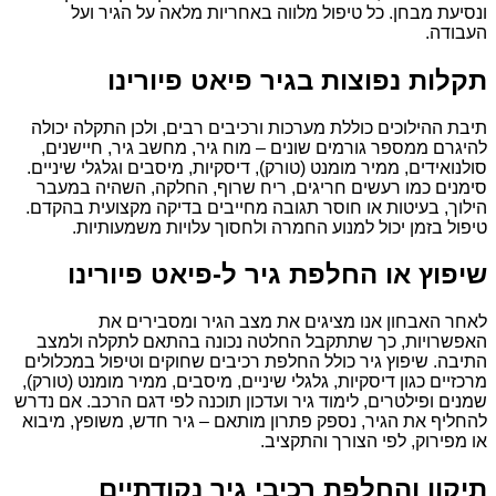
ונסיעת מבחן. כל טיפול מלווה באחריות מלאה על הגיר ועל
העבודה.
תקלות נפוצות בגיר פיאט פיורינו
תיבת ההילוכים כוללת מערכות ורכיבים רבים, ולכן התקלה יכולה
להיגרם ממספר גורמים שונים – מוח גיר, מחשב גיר, חיישנים,
סולנואידים, ממיר מומנט (טורק), דיסקיות, מיסבים וגלגלי שיניים.
סימנים כמו רעשים חריגים, ריח שרוף, החלקה, השהיה במעבר
הילוך, בעיטות או חוסר תגובה מחייבים בדיקה מקצועית בהקדם.
טיפול בזמן יכול למנוע החמרה ולחסוך עלויות משמעותיות.
שיפוץ או החלפת גיר ל-פיאט פיורינו
לאחר האבחון אנו מציגים את מצב הגיר ומסבירים את
האפשרויות, כך שתתקבל החלטה נכונה בהתאם לתקלה ולמצב
התיבה. שיפוץ גיר כולל החלפת רכיבים שחוקים וטיפול במכלולים
מרכזיים כגון דיסקיות, גלגלי שיניים, מיסבים, ממיר מומנט (טורק),
שמנים ופילטרים, לימוד גיר ועדכון תוכנה לפי דגם הרכב. אם נדרש
להחליף את הגיר, נספק פתרון מותאם – גיר חדש, משופץ, מיבוא
או מפירוק, לפי הצורך והתקציב.
תיקון והחלפת רכיבי גיר נקודתיים