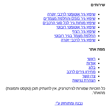
שירותים
שיפוץ גיר אוטומטי לרכבי יוקרה
שיפוץ גיר DSG והחלפת מצמדים
שיפוץ מוחות גיר לכל סוגי הרכבים
שיפוץ גיר אוטומטי רובוטי
שיפוץ גיר רציף
החלפת מצמד בגיר רובוטי
שיפוץ גיר לרכבי יוקרה
מפת אתר
ראשי
אודות
בלוג
מחירון גירים לרכב
צרו קשר
הצהרת נגישות
כל הזכויות שמורות לגירטרוניק, אין להעתיק תוכן (טקסט ותמונות)
מהאתר.
נבנה ומתוחזק ע”י