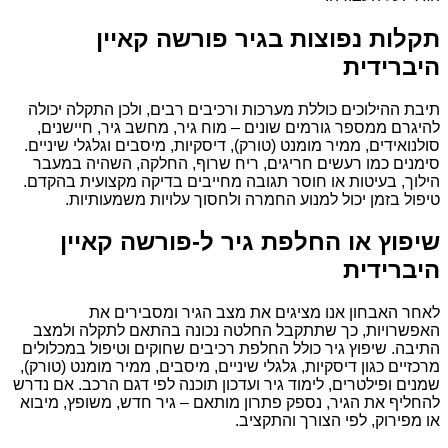
תקלות נפוצות בגיר פורשה קאיין
היברידית
תיבת ההילוכים כוללת מערכות ורכיבים רבים, ולכן התקלה יכולה
להיגרם ממספר גורמים שונים – מוח גיר, מחשב גיר, חיישנים,
סולנואידים, ממיר מומנט (טורק), דיסקיות, מיסבים וגלגלי שיניים.
סימנים כמו רעשים חריגים, ריח שרוף, החלקה, השהיה במעבר
הילוך, בעיטות או חוסר תגובה מחייבים בדיקה מקצועית בהקדם.
טיפול בזמן יכול למנוע החמרה ולחסוך עלויות משמעותיות.
שיפוץ או החלפת גיר ל-פורשה קאיין
היברידית
לאחר האבחון אנו מציגים את מצב הגיר ומסבירים את
האפשרויות, כך שתתקבל החלטה נכונה בהתאם לתקלה ולמצב
התיבה. שיפוץ גיר כולל החלפת רכיבים שחוקים וטיפול במכלולים
מרכזיים כגון דיסקיות, גלגלי שיניים, מיסבים, ממיר מומנט (טורק),
שמנים ופילטרים, לימוד גיר ועדכון תוכנה לפי דגם הרכב. אם נדרש
להחליף את הגיר, נספק פתרון מותאם – גיר חדש, משופץ, מיבוא
או מפירוק, לפי הצורך והתקציב.