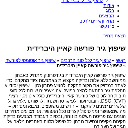
שיפוץ גיר לרכבי יוקרה
אודות
בלוג
מבצעים
מחירון גירים לרכב
צרו קשר
הצעת מחיר
שיפוץ גיר פורשה קאיין היברידית
ראשי
»
שיפוץ גיר לכל סוגי הרכבים
»
שיפוץ גיר אוטומטי לפורשה
»
שיפוץ גיר פורשה קאיין היברידית
שיפוץ גיר פורשה קאיין היברידית בגירטרוניק מתחיל באבחון
ממוחשב ללא עלות ובדיקה מקצועית באמצעות ציוד מתקדם, כדי
לאתר במדויק את מקור התקלה ולהציע פתרון נכון – שיפוץ יסודי או
החלפת גיר בהתאם למצב בפועל. אנו מעניקים שירות לכל סוגי
תיבות ההילוכים של פורשה קאיין היברידית, כולל אוטומטי, רציף
(CVT), DSG, רובוטי ועוד, לפי גרסה ושנתון. לרשותנו מלאי גדול
של גירים זמינים להתקנה – חדשים, משופצים, מיבוא ומפירוק –
מה שמאפשר זמני טיפול קצרים ככל האפשר. אנו מציעים מחירים
הוגנים עם פריסת תשלומים נוחה, ובסיום העבודה מבצעים בדיקת
תקינות מקיפה ונסיעת מבחן. כל טיפול מלווה באחריות מלאה על
הגיר ועל העבודה.