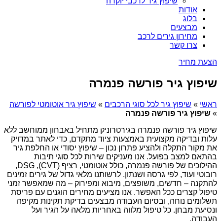
שיפוץ גיר לרכבי יוקרה
אודות
בלוג
מבצעים
מחירון גירים לרכב
צרו קשר
הצעת מחיר
שיפוץ גיר פורשה פנמרה
ראשי
»
שיפוץ גיר לכל סוגי הרכבים
»
שיפוץ גיר אוטומטי לפורשה
»
שיפוץ גיר פורשה פנמרה
שיפוץ גיר פורשה פנמרה בגירטרוניק מתחיל באבחון ממוחשב ללא
עלות ובדיקה מקצועית באמצעות ציוד מתקדם, כדי לאתר במדויק
את מקור התקלה ולהציע פתרון נכון – שיפוץ יסודי או החלפת גיר
בהתאם למצב בפועל. אנו מעניקים שירות לכל סוגי תיבות
ההילוכים של פורשה פנמרה, כולל אוטומטי, רציף (CVT), DSG,
רובוטי ועוד, לפי גרסה ושנתון. לרשותנו מלאי גדול של גירים זמינים
להתקנה – חדשים, משופצים, מיבוא ומפירוק – מה שמאפשר זמני
טיפול קצרים ככל האפשר. אנו מציעים מחירים הוגנים עם פריסת
תשלומים נוחה, ובסיום העבודה מבצעים בדיקת תקינות מקיפה
ונסיעת מבחן. כל טיפול מלווה באחריות מלאה על הגיר ועל
העבודה.