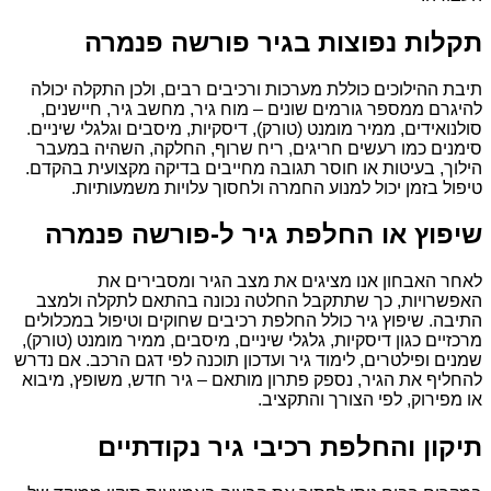
תקלות נפוצות בגיר פורשה פנמרה
תיבת ההילוכים כוללת מערכות ורכיבים רבים, ולכן התקלה יכולה
להיגרם ממספר גורמים שונים – מוח גיר, מחשב גיר, חיישנים,
סולנואידים, ממיר מומנט (טורק), דיסקיות, מיסבים וגלגלי שיניים.
סימנים כמו רעשים חריגים, ריח שרוף, החלקה, השהיה במעבר
הילוך, בעיטות או חוסר תגובה מחייבים בדיקה מקצועית בהקדם.
טיפול בזמן יכול למנוע החמרה ולחסוך עלויות משמעותיות.
שיפוץ או החלפת גיר ל-פורשה פנמרה
לאחר האבחון אנו מציגים את מצב הגיר ומסבירים את
האפשרויות, כך שתתקבל החלטה נכונה בהתאם לתקלה ולמצב
התיבה. שיפוץ גיר כולל החלפת רכיבים שחוקים וטיפול במכלולים
מרכזיים כגון דיסקיות, גלגלי שיניים, מיסבים, ממיר מומנט (טורק),
שמנים ופילטרים, לימוד גיר ועדכון תוכנה לפי דגם הרכב. אם נדרש
להחליף את הגיר, נספק פתרון מותאם – גיר חדש, משופץ, מיבוא
או מפירוק, לפי הצורך והתקציב.
תיקון והחלפת רכיבי גיר נקודתיים