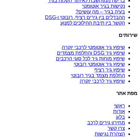
בדיקה ממוחשבת לאיתור תקלות בגיר
נקישות בגיר אוטומטי
בעיה בגיר – מה עושים?
ההבדלים בין גירים רציף, רובוטי ו-DSG
הקשר בין תיבת ההילוכים למנוע
שירותים
שיפוץ גיר אוטומטי לרכבי יוקרה
שיפוץ גיר DSG והחלפת מצמדים
שיפוץ מוחות גיר לכל סוגי הרכבים
שיפוץ גיר אוטומטי רובוטי
שיפוץ גיר רציף
החלפת מצמד בגיר רובוטי
שיפוץ גיר לרכבי יוקרה
מפת אתר
ראשי
אודות
בלוג
מחירון גירים לרכב
צרו קשר
הצהרת נגישות