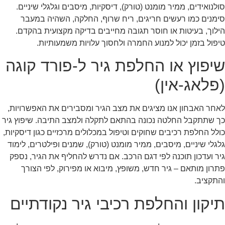
סולנואידים, ממיר מומנט (טורק), דיסקיות, מיסבים וגלגלי שיניים.
סימנים כמו רעשים חריגים, ריח שרוף, החלקה, השהיה במעבר
הילוך, בעיטות או חוסר תגובה מחייבים בדיקה מקצועית בהקדם.
טיפול בזמן יכול למנוע החמרה ולחסוך עלויות משמעותיות.
שיפוץ או החלפת גיר ל-פורד קוגה
(פלאג-אין)
לאחר האבחון אנו מציגים את מצב הגיר ומסבירים את האפשרויות,
כך שתתקבל החלטה נכונה בהתאם לתקלה ולמצב התיבה. שיפוץ גיר
כולל החלפת רכיבים שחוקים וטיפול במכלולים מרכזיים כגון דיסקיות,
גלגלי שיניים, מיסבים, ממיר מומנט (טורק), שמנים ופילטרים, לימוד
גיר ועדכון תוכנה לפי דגם הרכב. אם נדרש להחליף את הגיר, נספק
פתרון מותאם – גיר חדש, משופץ, מיבוא או מפירוק, לפי הצורך
והתקציב.
תיקון והחלפת רכיבי גיר נקודתיים