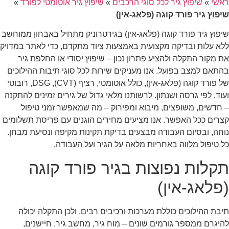
ראשי
»
שיפוץ גיר לכל סוגי הרכבים
»
שיפוץ גיר אוטומטי לפורד
»
שיפוץ גיר פורד קוגה (פלאג-אין)
שיפוץ גיר פורד קוגה (פלאג-אין) בגירטרוניק מתחיל באבחון ממוחשב
ללא עלות ובדיקה מקצועית באמצעות ציוד מתקדם, כדי לאתר במדויק
את מקור התקלה ולהציע פתרון נכון – שיפוץ יסודי או החלפת גיר
בהתאם למצב בפועל. אנו מעניקים שירות לכל סוגי תיבות ההילוכים
של פורד קוגה (פלאג-אין), כולל אוטומטי, רציף (CVT), DSG, רובוטי
ועוד, לפי גרסה ושנתון. לרשותנו מלאי גדול של גירים זמינים להתקנה
– חדשים, משופצים, מיבוא ומפירוק – מה שמאפשר זמני טיפול
קצרים ככל האפשר. אנו מציעים מחירים הוגנים עם פריסת תשלומים
נוחה, ובסיום העבודה מבצעים בדיקת תקינות מקיפה ונסיעת מבחן.
כל טיפול מלווה באחריות מלאה על הגיר ועל העבודה.
תקלות נפוצות בגיר פורד קוגה
(פלאג-אין)
תיבת ההילוכים כוללת מערכות ורכיבים רבים, ולכן התקלה יכולה
להיגרם ממספר גורמים שונים – מוח גיר, מחשב גיר, חיישנים,