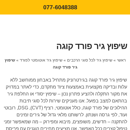
077-6048388
שיפוץ גיר פורד קוגה
ראשי
»
שיפוץ גיר לכל סוגי הרכבים
»
שיפוץ גיר אוטומטי לפורד
»
שיפוץ
גיר פורד קוגה
שיפוץ גיר פורד קוגה בגירטרוניק מתחיל באבחון ממוחשב ללא
עלות ובדיקה מקצועית באמצעות ציוד מתקדם, כדי לאתר במדויק
את מקור התקלה ולהציע פתרון נכון – שיפוץ יסודי או החלפת גיר
בהתאם למצב בפועל. אנו מעניקים שירות לכל סוגי תיבות
ההילוכים של פורד קוגה, כולל אוטומטי, רציף (CVT), DSG, רובוטי
ועוד, לפי גרסה ושנתון. לרשותנו מלאי גדול של גירים זמינים
להתקנה – חדשים, משופצים, מיבוא ומפירוק – מה שמאפשר זמני
טיפול קצרים ככל האפשר. אנו מציעים מחירים הוגנים עם פריסת