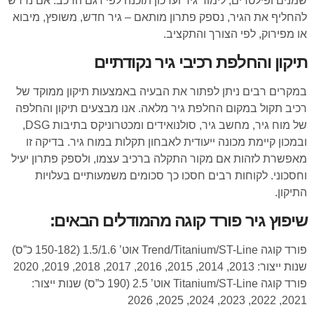
שמנים ופילטרים, לימוד גיר ועדכון תוכנה לפי דגם הרכב. אם נדרש
להחליף את הגיר, נספק פתרון מותאם – גיר חדש, משופץ, מיבוא
או מפירוק, לפי הצורך והתקציב.
תיקון והחלפת רכיבי גיר נקודתיים
במקרים רבים ניתן לפתור את הבעיה באמצעות תיקון ממוקד של
רכיב תקול במקום החלפת גיר מלאה. אנו מבצעים תיקון והחלפה
של מוח גיר, מחשב גיר, סולנואידים ומכטרוניקס בתיבות DSG,
ובמכון קיימת מכונה ייעודית לאבחון תקלות במוח גיר. בדיקה זו
מאפשרת לזהות אם מקור התקלה ברכיב עצמו, ולספק פתרון יעיל
וחסכוני. לקוחות רבים חסכו כך סכומים משמעותיים בעלויות
התיקון.
שיפוץ גיר פורד קוגה מהמודלים הבאים:
פורד קוגה Trend/Titanium/ST-Line אוט’ 1.5/1.6 (150-182 כ”ס)
שנות ייצור: 2013, 2014, 2015, 2016, 2017, 2018, 2019, 2020
פורד קוגה Titanium/ST-Line אוט’ 2.5 (190 כ”ס) שנות ייצור:
2021, 2022, 2023, 2024, 2025, 2026