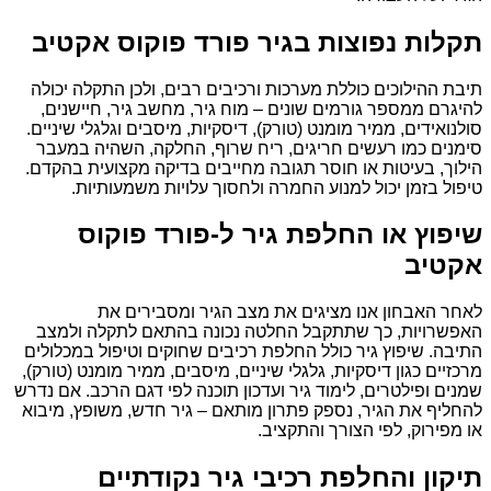
תקלות נפוצות בגיר פורד פוקוס אקטיב
תיבת ההילוכים כוללת מערכות ורכיבים רבים, ולכן התקלה יכולה
להיגרם ממספר גורמים שונים – מוח גיר, מחשב גיר, חיישנים,
סולנואידים, ממיר מומנט (טורק), דיסקיות, מיסבים וגלגלי שיניים.
סימנים כמו רעשים חריגים, ריח שרוף, החלקה, השהיה במעבר
הילוך, בעיטות או חוסר תגובה מחייבים בדיקה מקצועית בהקדם.
טיפול בזמן יכול למנוע החמרה ולחסוך עלויות משמעותיות.
שיפוץ או החלפת גיר ל-פורד פוקוס
אקטיב
לאחר האבחון אנו מציגים את מצב הגיר ומסבירים את
האפשרויות, כך שתתקבל החלטה נכונה בהתאם לתקלה ולמצב
התיבה. שיפוץ גיר כולל החלפת רכיבים שחוקים וטיפול במכלולים
מרכזיים כגון דיסקיות, גלגלי שיניים, מיסבים, ממיר מומנט (טורק),
שמנים ופילטרים, לימוד גיר ועדכון תוכנה לפי דגם הרכב. אם נדרש
להחליף את הגיר, נספק פתרון מותאם – גיר חדש, משופץ, מיבוא
או מפירוק, לפי הצורך והתקציב.
תיקון והחלפת רכיבי גיר נקודתיים