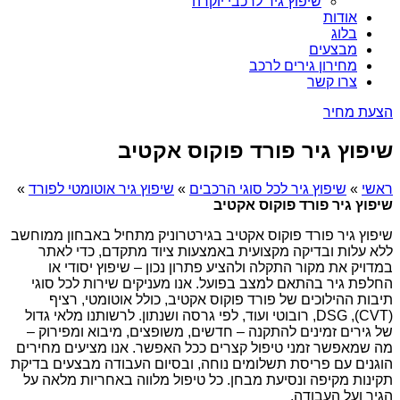
שיפוץ גיר לרכבי יוקרה
אודות
בלוג
מבצעים
מחירון גירים לרכב
צרו קשר
הצעת מחיר
שיפוץ גיר פורד פוקוס אקטיב
ראשי
»
שיפוץ גיר לכל סוגי הרכבים
»
שיפוץ גיר אוטומטי לפורד
»
שיפוץ גיר פורד פוקוס אקטיב
שיפוץ גיר פורד פוקוס אקטיב בגירטרוניק מתחיל באבחון ממוחשב
ללא עלות ובדיקה מקצועית באמצעות ציוד מתקדם, כדי לאתר
במדויק את מקור התקלה ולהציע פתרון נכון – שיפוץ יסודי או
החלפת גיר בהתאם למצב בפועל. אנו מעניקים שירות לכל סוגי
תיבות ההילוכים של פורד פוקוס אקטיב, כולל אוטומטי, רציף
(CVT), DSG, רובוטי ועוד, לפי גרסה ושנתון. לרשותנו מלאי גדול
של גירים זמינים להתקנה – חדשים, משופצים, מיבוא ומפירוק –
מה שמאפשר זמני טיפול קצרים ככל האפשר. אנו מציעים מחירים
הוגנים עם פריסת תשלומים נוחה, ובסיום העבודה מבצעים בדיקת
תקינות מקיפה ונסיעת מבחן. כל טיפול מלווה באחריות מלאה על
הגיר ועל העבודה.