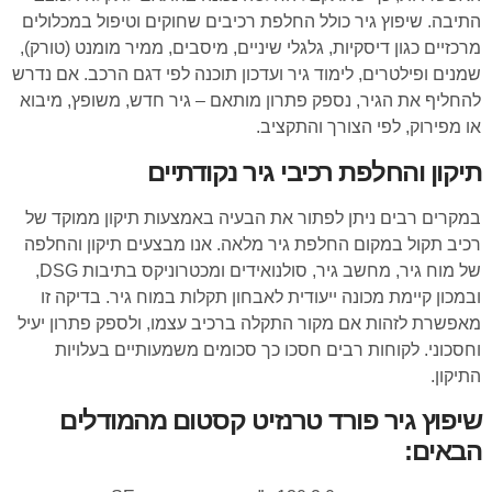
התיבה. שיפוץ גיר כולל החלפת רכיבים שחוקים וטיפול במכלולים
מרכזיים כגון דיסקיות, גלגלי שיניים, מיסבים, ממיר מומנט (טורק),
שמנים ופילטרים, לימוד גיר ועדכון תוכנה לפי דגם הרכב. אם נדרש
להחליף את הגיר, נספק פתרון מותאם – גיר חדש, משופץ, מיבוא
או מפירוק, לפי הצורך והתקציב.
תיקון והחלפת רכיבי גיר נקודתיים
במקרים רבים ניתן לפתור את הבעיה באמצעות תיקון ממוקד של
רכיב תקול במקום החלפת גיר מלאה. אנו מבצעים תיקון והחלפה
של מוח גיר, מחשב גיר, סולנואידים ומכטרוניקס בתיבות DSG,
ובמכון קיימת מכונה ייעודית לאבחון תקלות במוח גיר. בדיקה זו
מאפשרת לזהות אם מקור התקלה ברכיב עצמו, ולספק פתרון יעיל
וחסכוני. לקוחות רבים חסכו כך סכומים משמעותיים בעלויות
התיקון.
שיפוץ גיר פורד טרנזיט קסטום מהמודלים
הבאים: