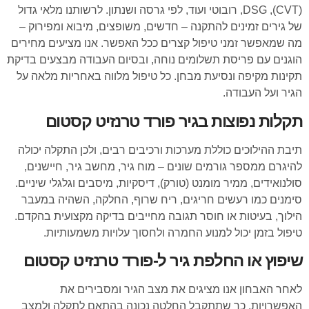
(CVT), DSG, רובוטי ועוד, לפי גרסה ושנתון. לרשותנו מלאי גדול
של גירים זמינים להתקנה – חדשים, משופצים, מיבוא ומפירוק –
מה שמאפשר זמני טיפול קצרים ככל האפשר. אנו מציעים מחירים
הוגנים עם פריסת תשלומים נוחה, ובסיום העבודה מבצעים בדיקת
תקינות מקיפה ונסיעת מבחן. כל טיפול מלווה באחריות מלאה על
הגיר ועל העבודה.
תקלות נפוצות בגיר פורד טרנזיט קסטום
תיבת ההילוכים כוללת מערכות ורכיבים רבים, ולכן התקלה יכולה
להיגרם ממספר גורמים שונים – מוח גיר, מחשב גיר, חיישנים,
סולנואידים, ממיר מומנט (טורק), דיסקיות, מיסבים וגלגלי שיניים.
סימנים כמו רעשים חריגים, ריח שרוף, החלקה, השהיה במעבר
הילוך, בעיטות או חוסר תגובה מחייבים בדיקה מקצועית בהקדם.
טיפול בזמן יכול למנוע החמרה ולחסוך עלויות משמעותיות.
שיפוץ או החלפת גיר ל-פורד טרנזיט קסטום
לאחר האבחון אנו מציגים את מצב הגיר ומסבירים את
האפשרויות, כך שתתקבל החלטה נכונה בהתאם לתקלה ולמצב