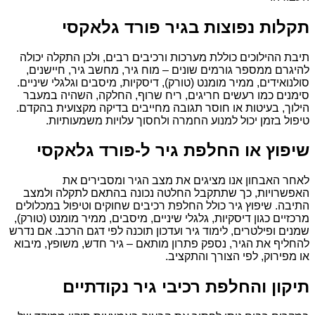
תקלות נפוצות בגיר פורד גלאקסי
תיבת ההילוכים כוללת מערכות ורכיבים רבים, ולכן התקלה יכולה
להיגרם ממספר גורמים שונים – מוח גיר, מחשב גיר, חיישנים,
סולנואידים, ממיר מומנט (טורק), דיסקיות, מיסבים וגלגלי שיניים.
סימנים כמו רעשים חריגים, ריח שרוף, החלקה, השהיה במעבר
הילוך, בעיטות או חוסר תגובה מחייבים בדיקה מקצועית בהקדם.
טיפול בזמן יכול למנוע החמרה ולחסוך עלויות משמעותיות.
שיפוץ או החלפת גיר ל-פורד גלאקסי
לאחר האבחון אנו מציגים את מצב הגיר ומסבירים את
האפשרויות, כך שתתקבל החלטה נכונה בהתאם לתקלה ולמצב
התיבה. שיפוץ גיר כולל החלפת רכיבים שחוקים וטיפול במכלולים
מרכזיים כגון דיסקיות, גלגלי שיניים, מיסבים, ממיר מומנט (טורק),
שמנים ופילטרים, לימוד גיר ועדכון תוכנה לפי דגם הרכב. אם נדרש
להחליף את הגיר, נספק פתרון מותאם – גיר חדש, משופץ, מיבוא
או מפירוק, לפי הצורך והתקציב.
תיקון והחלפת רכיבי גיר נקודתיים