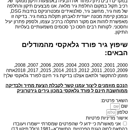
במקרים רבים ניתן לפתור את הבעיה באמצעות תיקון ממוקד של
רכיב תקול במקום החלפת גיר מלאה. אנו מבצעים תיקון והחלפה
של מוח גיר, מחשב גיר, סולנואידים ומכטרוניקס בתיבות DSG,
ובמכון קיימת מכונה ייעודית לאבחון תקלות במוח גיר. בדיקה זו
מאפשרת לזהות אם מקור התקלה ברכיב עצמו, ולספק פתרון יעיל
וחסכוני. לקוחות רבים חסכו כך סכומים משמעותיים בעלויות
התיקון.
שיפוץ גיר פורד גלאקסי מהמודלים
הבאים:
2000, 2001, 2002, 2003, 2004, 2005, 2006, 2007, 2008,
2009, 2010, 2011, 2012, 2013, 2014, 2015, 2017, 2018אתה
מוזמן להתקשר ולתאם אצלנו בדיקת גיר חינם לפורד גלאקסי שלך!
הנכם מוזמנים ליצור עמנו קשר לקבלת הצעת מחיר ולבדיקה
ממוחשבת חינם ל פורד גלאקסי במכון גירים גירטרוניק
השאר פרטים:
שם
טלפון
אישור מדיניות פרטיות
אני מאשר/ת כי ידוע לי שהפרטים שמסרתי יישמרו ויעובדו
בהתאם לחוק הגנת הפרטיות, התשמ"א–1981 (כולל תיקון 13),