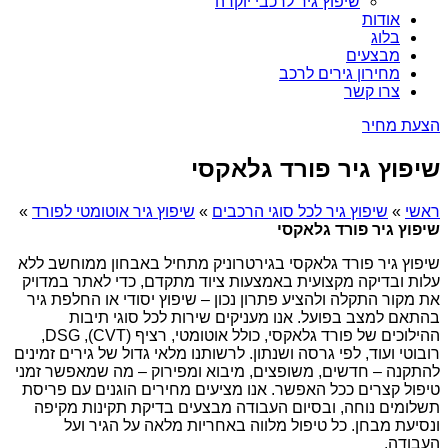
שיפוץ גיר לרכבי יוקרה
אודות
בלוג
מבצעים
מחירון גירים לרכב
צרו קשר
הצעת מחיר
שיפוץ גיר פורד גלאקסי
ראשי
»
שיפוץ גיר לכל סוגי הרכבים
»
שיפוץ גיר אוטומטי לפורד
»
שיפוץ גיר פורד גלאקסי
שיפוץ גיר פורד גלאקסי בגירטרוניק מתחיל באבחון ממוחשב ללא
עלות ובדיקה מקצועית באמצעות ציוד מתקדם, כדי לאתר במדויק
את מקור התקלה ולהציע פתרון נכון – שיפוץ יסודי או החלפת גיר
בהתאם למצב בפועל. אנו מעניקים שירות לכל סוגי תיבות
ההילוכים של פורד גלאקסי, כולל אוטומטי, רציף (CVT), DSG,
רובוטי ועוד, לפי גרסה ושנתון. לרשותנו מלאי גדול של גירים זמינים
להתקנה – חדשים, משופצים, מיבוא ומפירוק – מה שמאפשר זמני
טיפול קצרים ככל האפשר. אנו מציעים מחירים הוגנים עם פריסת
תשלומים נוחה, ובסיום העבודה מבצעים בדיקת תקינות מקיפה
ונסיעת מבחן. כל טיפול מלווה באחריות מלאה על הגיר ועל
העבודה.