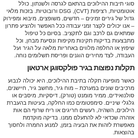
סוגי תיבות ההילוכים בהתאם לגרסה ולשנתון, כולל
אוטומטיות, רציפות (CVT), DSG ורובוטיות. בזכות מלאי
גדול של גירים זמינים – חדשים, משופצים, מיבוא ומפירוק
– אנו יכולים לקצר זמני עבודה ככל האפשר ולהציע פתרון
שמתאים גם לרכב וגם לתקציב. בסיום כל טיפול
מתבצעות בדיקות תקינות מקיפות ונסיעת מבחן, וכל
שיפוץ או החלפה מלווים באחריות מלאה על הגיר ועל
העבודה, לצד מחירים הוגנים ופריסת תשלומים נוחה.
תקלות נפוצות בגיר פולקסווגן ארטאון
כאשר מופיעה תקלה בתיבת ההילוכים, היא יכולה לנבוע
מרכיבים שונים במערכת – מוח גיר, מחשב גיר, חיישנים,
סולנואידים, ממיר מומנט (טורק), דיסקיות, מיסבים או
גלגלי שיניים. סימפטומים כמו החלקה, בעיטות בהעברת
הילוכים, השהיה, רעשים חריגים או ריח שרוף הם אות
אזהרה שכדאי לא להתעלם ממנו. בדיקה מוקדמת
מאפשרת לזהות את הבעיה בזמן, למנוע החמרה ולחסוך
בהוצאות.