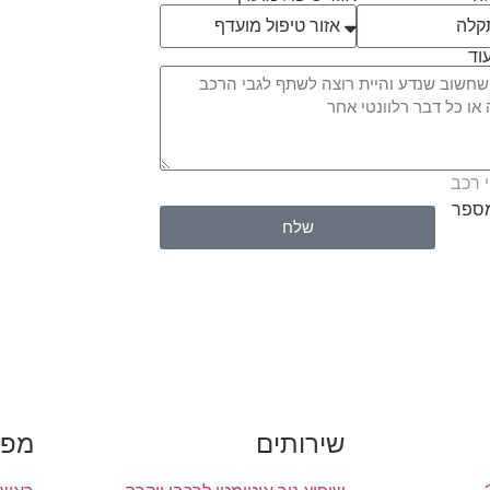
וד
 רכב
מספר
שלח
שירותים
מפת