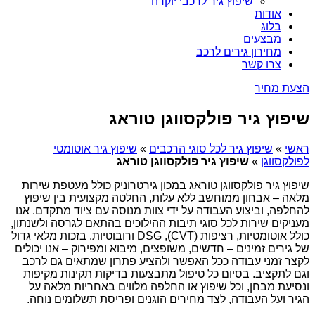
שיפוץ גיר לרכבי יוקרה
אודות
בלוג
מבצעים
מחירון גירים לרכב
צרו קשר
הצעת מחיר
שיפוץ גיר פולקסווגן טוראג
ראשי
»
שיפוץ גיר לכל סוגי הרכבים
»
שיפוץ גיר אוטומטי
לפולקסווגן
»
שיפוץ גיר פולקסווגן טוראג
שיפוץ גיר פולקסווגן טוראג במכון גירטרוניק כולל מעטפת שירות
מלאה – אבחון ממוחשב ללא עלות, החלטה מקצועית בין שיפוץ
להחלפה, וביצוע העבודה על ידי צוות מנוסה עם ציוד מתקדם. אנו
מעניקים שירות לכל סוגי תיבות ההילוכים בהתאם לגרסה ולשנתון,
כולל אוטומטיות, רציפות (CVT), DSG ורובוטיות. בזכות מלאי גדול
של גירים זמינים – חדשים, משופצים, מיבוא ומפירוק – אנו יכולים
לקצר זמני עבודה ככל האפשר ולהציע פתרון שמתאים גם לרכב
וגם לתקציב. בסיום כל טיפול מתבצעות בדיקות תקינות מקיפות
ונסיעת מבחן, וכל שיפוץ או החלפה מלווים באחריות מלאה על
הגיר ועל העבודה, לצד מחירים הוגנים ופריסת תשלומים נוחה.