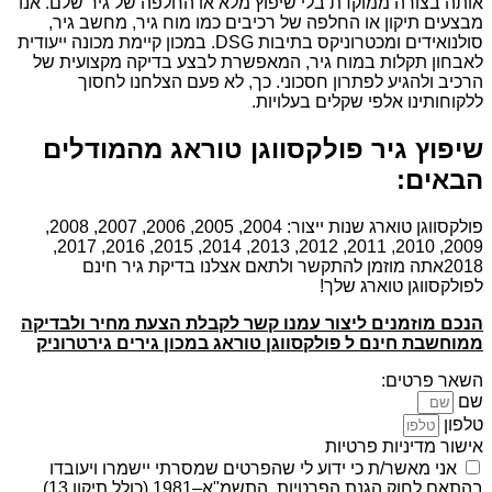
אותה בצורה ממוקדת בלי שיפוץ מלא או החלפה של גיר שלם. אנו
מבצעים תיקון או החלפה של רכיבים כמו מוח גיר, מחשב גיר,
סולנואידים ומכטרוניקס בתיבות DSG. במכון קיימת מכונה ייעודית
לאבחון תקלות במוח גיר, המאפשרת לבצע בדיקה מקצועית של
הרכיב ולהגיע לפתרון חסכוני. כך, לא פעם הצלחנו לחסוך
ללקוחותינו אלפי שקלים בעלויות.
שיפוץ גיר פולקסווגן טוראג מהמודלים
הבאים:
פולקסווגן טוארג שנות ייצור: 2004, 2005, 2006, 2007, 2008,
2009, 2010, 2011, 2012, 2013, 2014, 2015, 2016, 2017,
2018אתה מוזמן להתקשר ולתאם אצלנו בדיקת גיר חינם
לפולקסווגן טוארג שלך!
הנכם מוזמנים ליצור עמנו קשר לקבלת הצעת מחיר ולבדיקה
ממוחשבת חינם ל פולקסווגן טוראג במכון גירים גירטרוניק
השאר פרטים:
שם
טלפון
אישור מדיניות פרטיות
אני מאשר/ת כי ידוע לי שהפרטים שמסרתי יישמרו ויעובדו
בהתאם לחוק הגנת הפרטיות, התשמ"א–1981 (כולל תיקון 13),