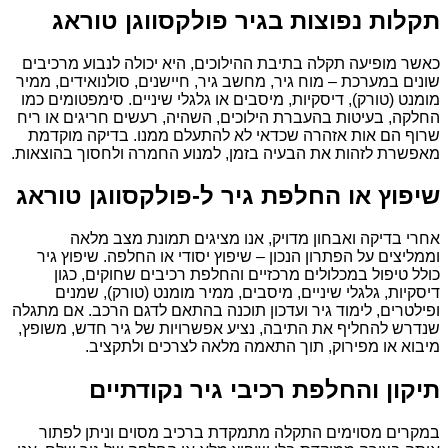
תקלות נפוצות בגיר פולקסווגן טוראג
כאשר מופיעה תקלה בתיבת ההילוכים, היא יכולה לנבוע מרכיבים
שונים במערכת – מוח גיר, מחשב גיר, חיישנים, סולנואידים, ממיר
מומנט (טורק), דיסקיות, מיסבים או גלגלי שיניים. סימפטומים כמו
החלקה, בעיטות בהעברת הילוכים, השהיה, רעשים חריגים או ריח
שרוף הם אות אזהרה שכדאי לא להתעלם ממנו. בדיקה מוקדמת
מאפשרת לזהות את הבעיה בזמן, למנוע החמרה ולחסוך בהוצאות.
שיפוץ או החלפת גיר ל-פולקסווגן טוראג
אחרי בדיקה ואבחון מדויק, אנו מציגים תמונת מצב מלאה
וממליצים על הפתרון הנכון – שיפוץ יסודי או החלפה. שיפוץ גיר
כולל טיפול במכלולים מרכזיים והחלפת רכיבים שחוקים, כגון
דיסקיות, גלגלי שיניים, מיסבים, ממיר מומנט (טורק), שמנים
ופילטרים, לימוד גיר ועדכון תוכנה בהתאם לדגם הרכב. אם מתגלה
שנדרש להחליף את התיבה, נציע אפשרויות של גיר חדש, משופץ,
מיבוא או מפירוק, תוך התאמה מלאה לצרכים ולתקציב.
תיקון והחלפת רכיבי גיר נקודתיים
במקרים מסוימים התקלה מתמקדת ברכיב מסוים וניתן לפתור