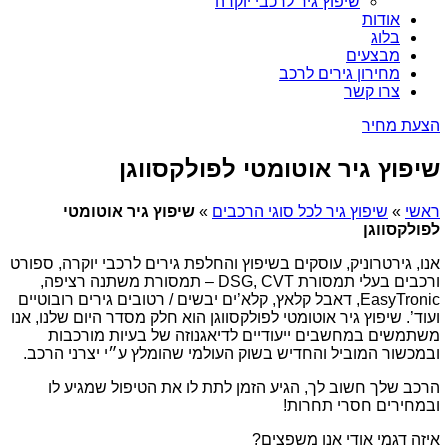
שיפוץ גיר לרכבי יוקרה
אודות
בלוג
מבצעים
מחירון גירים לרכב
צרו קשר
הצעת מחיר
שיפוץ גיר אוטומטי לפולקסווגן
ראשי
»
שיפוץ גיר לכל סוגי הרכבים
»
שיפוץ גיר אוטומטי
לפולקסווגן
אנו, גירטרוניק, עוסקים בשיפוץ והחלפת גירים לרכבי יוקרה, ספורט
ורכבים בעלי תמסורת DSG, CVT – תמסורת משתנה רציפה,
EasyTronic, דאבל קלאץ, קלא’ים יבשים / רטובים גירים רובוטיים
ועוד’. שיפוץ גיר אוטומטי לפולקסווגן הוא חלק מסדר היום שלנו, אנו
משתמשים במחשבים ייעודיים לדיאגנוזה של בעיות מורכבות
ובמכשור המוביל והחדיש בשוק העולמי שהומלץ ע״י יצרני הרכב.
הרכב שלך חשוב לך, הגיע הזמן לתת לו את הטיפול שמגיע לו
ובמחירים חסרי תחרות!
איזה דגמי אודי אנו משפצים?