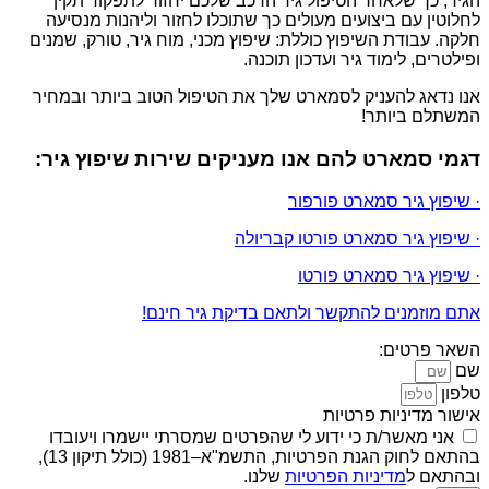
הגיר, כך שלאחר הטיפול גיר הרכב שלכם יחזור לתפקוד תקין
לחלוטין עם ביצועים מעולים כך שתוכלו לחזור וליהנות מנסיעה
חלקה. עבודת השיפוץ כוללת: שיפוץ מכני, מוח גיר, טורק, שמנים
ופילטרים, לימוד גיר ועדכון תוכנה.
אנו נדאג להעניק לסמארט שלך את הטיפול הטוב ביותר ובמחיר
המשתלם ביותר!
דגמי סמארט להם אנו מעניקים שירות שיפוץ גיר:
· שיפוץ גיר סמארט פורפור
· שיפוץ גיר סמארט פורטו קבריולה
· שיפוץ גיר סמארט פורטו
אתם מוזמנים להתקשר ולתאם בדיקת גיר חינם!
השאר פרטים:
שם
טלפון
אישור מדיניות פרטיות
אני מאשר/ת כי ידוע לי שהפרטים שמסרתי יישמרו ויעובדו
בהתאם לחוק הגנת הפרטיות, התשמ"א–1981 (כולל תיקון 13),
ובהתאם ל
מדיניות הפרטיות
שלנו.