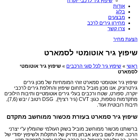
שיפוץ גיר לרכבי יוקרה
אודות
בלוג
מבצעים
מחירון גירים לרכב
צרו קשר
הצעת מחיר
שיפוץ גיר אוטומטי לסמארט
ראשי
»
שיפוץ גיר לכל סוגי הרכבים
»
שיפוץ גיר אוטומטי
לסמארט
שיפוץ גיר אוטומטי סמארט זוהי המומחיות של מכון גירים
גירטרוניק. אנו מכון מוביל בתחום שיפוץ והחלפת גירים לרכבי
יוקרה, ספורט, שטח ורכבים בעלי גירים אוטומטיים ותיבות הילוכים
מתקדמות נוספות, כגון: CVT (גיר רציף), DSG רטוב / יבש (7,6),
תיבות רובוטית ועוד.
שיפוץ גיר סמארט בעזרת מכשור ממוחשב מתקדם
ברשותנו מכשור ממוחשב מוביל בשוק העולמי שהומלץ ע”י יצרני
הרכב. זאת לשם ביצוע אבחון מדויק של התקלות ולשיפוץ יסודי של