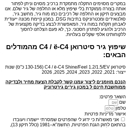
במקרים מסוימים התקלה מתמקדת ברכיב מסוים וניתן לפתור
אותה בצורה ממוקדת בלי שיפוץ מלא או החלפה של גיר שלם. אנו
מבצעים תיקון או החלפה של רכיבים כמו מוח גיר, מחשב גיר,
סולנואידים ומכטרוניקס בתיבות DSG. במכון קיימת מכונה ייעודית
לאבחון תקלות במוח גיר, המאפשרת לבצע בדיקה מקצועית של
הרכיב ולהגיע לפתרון חסכוני. כך, לא פעם הצלחנו לחסוך
ללקוחותינו אלפי שקלים בעלויות.
שיפוץ גיר סיטרואן C4 / ë-C4 מהמודלים
הבאים:
סיטרואן C4 / ë-C4 Shine/Feel 1.2/1.5/EV (130-156 כ”ס) שנות
ייצור: 2021, 2022, 2023, 2024, 2025, 2026
הנכם מוזמנים ליצור עמנו קשר לקבלת הצעת מחיר ולבדיקה
ממוחשבת חינם ל במכון גירים גירטרוניק
השאר פרטים:
שם
טלפון
אישור מדיניות פרטיות
אני מאשר/ת כי ידוע לי שהפרטים שמסרתי יישמרו ויעובדו
בהתאם לחוק הגנת הפרטיות, התשמ"א–1981 (כולל תיקון 13),