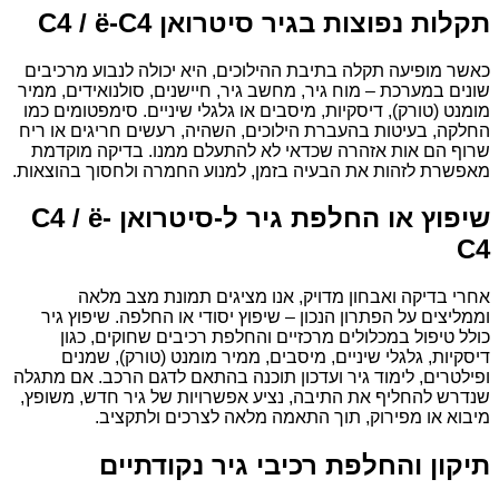
תקלות נפוצות בגיר סיטרואן C4 / ë-C4
כאשר מופיעה תקלה בתיבת ההילוכים, היא יכולה לנבוע מרכיבים
שונים במערכת – מוח גיר, מחשב גיר, חיישנים, סולנואידים, ממיר
מומנט (טורק), דיסקיות, מיסבים או גלגלי שיניים. סימפטומים כמו
החלקה, בעיטות בהעברת הילוכים, השהיה, רעשים חריגים או ריח
שרוף הם אות אזהרה שכדאי לא להתעלם ממנו. בדיקה מוקדמת
מאפשרת לזהות את הבעיה בזמן, למנוע החמרה ולחסוך בהוצאות.
שיפוץ או החלפת גיר ל-סיטרואן C4 / ë-
C4
אחרי בדיקה ואבחון מדויק, אנו מציגים תמונת מצב מלאה
וממליצים על הפתרון הנכון – שיפוץ יסודי או החלפה. שיפוץ גיר
כולל טיפול במכלולים מרכזיים והחלפת רכיבים שחוקים, כגון
דיסקיות, גלגלי שיניים, מיסבים, ממיר מומנט (טורק), שמנים
ופילטרים, לימוד גיר ועדכון תוכנה בהתאם לדגם הרכב. אם מתגלה
שנדרש להחליף את התיבה, נציע אפשרויות של גיר חדש, משופץ,
מיבוא או מפירוק, תוך התאמה מלאה לצרכים ולתקציב.
תיקון והחלפת רכיבי גיר נקודתיים