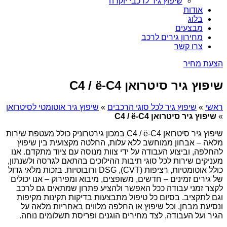
שיפוץ גיר לרכבי יוקרה
אודות
בלוג
מבצעים
מחירון גירים לרכב
צרו קשר
הצעת מחיר
שיפוץ גיר סיטרואן C4 / ë-C4
ראשי
»
שיפוץ גיר לכל סוגי הרכבים
»
שיפוץ גיר אוטומטי לסיטרואן
»
שיפוץ גיר סיטרואן C4 / ë-C4
שיפוץ גיר סיטרואן C4 / ë-C4 במכון גירטרוניק כולל מעטפת שירות
מלאה – אבחון ממוחשב ללא עלות, החלטה מקצועית בין שיפוץ
להחלפה, וביצוע העבודה על ידי צוות מנוסה עם ציוד מתקדם. אנו
מעניקים שירות לכל סוגי תיבות ההילוכים בהתאם לגרסה ולשנתון,
כולל אוטומטיות, רציפות (CVT), DSG ורובוטיות. בזכות מלאי גדול
של גירים זמינים – חדשים, משופצים, מיבוא ומפירוק – אנו יכולים
לקצר זמני עבודה ככל האפשר ולהציע פתרון שמתאים גם לרכב
וגם לתקציב. בסיום כל טיפול מתבצעות בדיקות תקינות מקיפות
ונסיעת מבחן, וכל שיפוץ או החלפה מלווים באחריות מלאה על
הגיר ועל העבודה, לצד מחירים הוגנים ופריסת תשלומים נוחה.