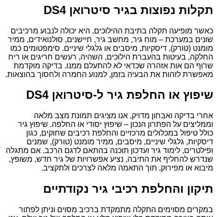
תקלות נפוצות בגיר סיטרואן DS4
כאשר מופיעה תקלה בתיבת ההילוכים, היא יכולה לנבוע מרכיבים
שונים במערכת – מוח גיר, מחשב גיר, חיישנים, סולנואידים, ממיר
מומנט (טורק), דיסקיות, מיסבים או גלגלי שיניים. סימפטומים כמו
החלקה, בעיטות בהעברת הילוכים, השהיה, רעשים חריגים או ריח
שרוף הם אות אזהרה שכדאי לא להתעלם ממנו. בדיקה מוקדמת
מאפשרת לזהות את הבעיה בזמן, למנוע החמרה ולחסוך בהוצאות.
שיפוץ או החלפת גיר ל-סיטרואן DS4
אחרי בדיקה ואבחון מדויק, אנו מציגים תמונת מצב מלאה
וממליצים על הפתרון הנכון – שיפוץ יסודי או החלפה. שיפוץ גיר
כולל טיפול במכלולים מרכזיים והחלפת רכיבים שחוקים, כגון
דיסקיות, גלגלי שיניים, מיסבים, ממיר מומנט (טורק), שמנים
ופילטרים, לימוד גיר ועדכון תוכנה בהתאם לדגם הרכב. אם מתגלה
שנדרש להחליף את התיבה, נציע אפשרויות של גיר חדש, משופץ,
מיבוא או מפירוק, תוך התאמה מלאה לצרכים ולתקציב.
תיקון והחלפת רכיבי גיר נקודתיים
במקרים מסוימים התקלה מתמקדת ברכיב מסוים וניתן לפתור