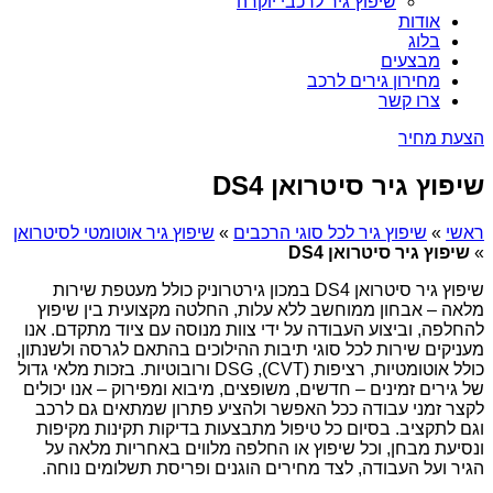
שיפוץ גיר לרכבי יוקרה
אודות
בלוג
מבצעים
מחירון גירים לרכב
צרו קשר
הצעת מחיר
שיפוץ גיר סיטרואן DS4
ראשי
»
שיפוץ גיר לכל סוגי הרכבים
»
שיפוץ גיר אוטומטי לסיטרואן
»
שיפוץ גיר סיטרואן DS4
שיפוץ גיר סיטרואן DS4 במכון גירטרוניק כולל מעטפת שירות
מלאה – אבחון ממוחשב ללא עלות, החלטה מקצועית בין שיפוץ
להחלפה, וביצוע העבודה על ידי צוות מנוסה עם ציוד מתקדם. אנו
מעניקים שירות לכל סוגי תיבות ההילוכים בהתאם לגרסה ולשנתון,
כולל אוטומטיות, רציפות (CVT), DSG ורובוטיות. בזכות מלאי גדול
של גירים זמינים – חדשים, משופצים, מיבוא ומפירוק – אנו יכולים
לקצר זמני עבודה ככל האפשר ולהציע פתרון שמתאים גם לרכב
וגם לתקציב. בסיום כל טיפול מתבצעות בדיקות תקינות מקיפות
ונסיעת מבחן, וכל שיפוץ או החלפה מלווים באחריות מלאה על
הגיר ועל העבודה, לצד מחירים הוגנים ופריסת תשלומים נוחה.