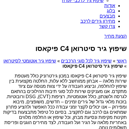
שיפוץ גיר לרכבי יוקרה
אודות
בלוג
מבצעים
מחירון גירים לרכב
צרו קשר
הצעת מחיר
שיפוץ גיר סיטרואן C4 פיקאסו
ראשי
»
שיפוץ גיר לכל סוגי הרכבים
»
שיפוץ גיר אוטומטי לסיטרואן
»
שיפוץ גיר סיטרואן C4 פיקאסו
שיפוץ גיר סיטרואן C4 פיקאסו במכון גירטרוניק כולל מעטפת
שירות מלאה – אבחון ממוחשב ללא עלות, החלטה מקצועית בין
שיפוץ להחלפה, וביצוע העבודה על ידי צוות מנוסה עם ציוד
מתקדם. אנו מעניקים שירות לכל סוגי תיבות ההילוכים בהתאם
לגרסה ולשנתון, כולל אוטומטיות, רציפות (CVT), DSG ורובוטיות.
בזכות מלאי גדול של גירים זמינים – חדשים, משופצים, מיבוא
ומפירוק – אנו יכולים לקצר זמני עבודה ככל האפשר ולהציע פתרון
שמתאים גם לרכב וגם לתקציב. בסיום כל טיפול מתבצעות בדיקות
תקינות מקיפות ונסיעת מבחן, וכל שיפוץ או החלפה מלווים
באחריות מלאה על הגיר ועל העבודה, לצד מחירים הוגנים ופריסת
תשלומים נוחה.