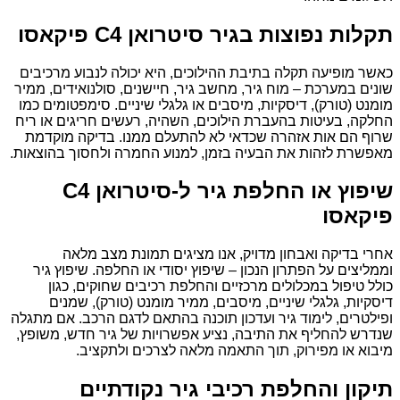
תקלות נפוצות בגיר סיטרואן C4 פיקאסו
כאשר מופיעה תקלה בתיבת ההילוכים, היא יכולה לנבוע מרכיבים
שונים במערכת – מוח גיר, מחשב גיר, חיישנים, סולנואידים, ממיר
מומנט (טורק), דיסקיות, מיסבים או גלגלי שיניים. סימפטומים כמו
החלקה, בעיטות בהעברת הילוכים, השהיה, רעשים חריגים או ריח
שרוף הם אות אזהרה שכדאי לא להתעלם ממנו. בדיקה מוקדמת
מאפשרת לזהות את הבעיה בזמן, למנוע החמרה ולחסוך בהוצאות.
שיפוץ או החלפת גיר ל-סיטרואן C4
פיקאסו
אחרי בדיקה ואבחון מדויק, אנו מציגים תמונת מצב מלאה
וממליצים על הפתרון הנכון – שיפוץ יסודי או החלפה. שיפוץ גיר
כולל טיפול במכלולים מרכזיים והחלפת רכיבים שחוקים, כגון
דיסקיות, גלגלי שיניים, מיסבים, ממיר מומנט (טורק), שמנים
ופילטרים, לימוד גיר ועדכון תוכנה בהתאם לדגם הרכב. אם מתגלה
שנדרש להחליף את התיבה, נציע אפשרויות של גיר חדש, משופץ,
מיבוא או מפירוק, תוך התאמה מלאה לצרכים ולתקציב.
תיקון והחלפת רכיבי גיר נקודתיים