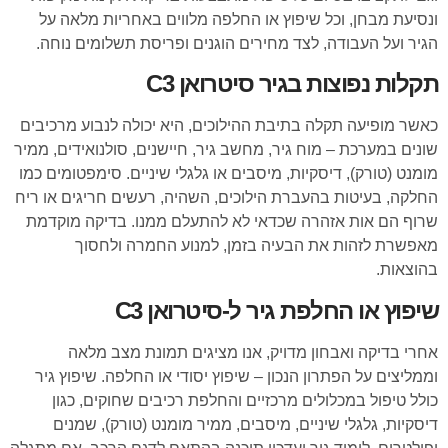
ונסיעת מבחן, וכל שיפוץ או החלפה מלווים באחריות מלאה על
הגיר ועל העבודה, לצד מחירים הוגנים ופריסת תשלומים נוחה.
תקלות נפוצות בגיר סיטרואן C3
כאשר מופיעה תקלה בתיבת ההילוכים, היא יכולה לנבוע מרכיבים
שונים במערכת – מוח גיר, מחשב גיר, חיישנים, סולנואידים, ממיר
מומנט (טורק), דיסקיות, מיסבים או גלגלי שיניים. סימפטומים כמו
החלקה, בעיטות בהעברת הילוכים, השהיה, רעשים חריגים או ריח
שרוף הם אות אזהרה שכדאי לא להתעלם ממנו. בדיקה מוקדמת
מאפשרת לזהות את הבעיה בזמן, למנוע החמרה ולחסוך
בהוצאות.
שיפוץ או החלפת גיר ל-סיטרואן C3
אחרי בדיקה ואבחון מדויק, אנו מציגים תמונת מצב מלאה
וממליצים על הפתרון הנכון – שיפוץ יסודי או החלפה. שיפוץ גיר
כולל טיפול במכלולים מרכזיים והחלפת רכיבים שחוקים, כגון
דיסקיות, גלגלי שיניים, מיסבים, ממיר מומנט (טורק), שמנים