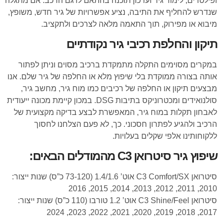
ופילטרים, לימוד גיר ועדכון תוכנה בהתאם לדגם הרכב. אם מתגלה
שנדרש להחליף את התיבה, נציע אפשרויות של גיר חדש, משופץ,
מיבוא או מפירוק, תוך התאמה מלאה לצרכים ולתקציב.
תיקון והחלפת רכיבי גיר נקודתיים
במקרים מסוימים התקלה מתמקדת ברכיב מסוים וניתן לפתור
אותה בצורה ממוקדת בלי שיפוץ מלא או החלפה של גיר שלם. אנו
מבצעים תיקון או החלפה של רכיבים כמו מוח גיר, מחשב גיר,
סולנואידים ומכטרוניקס בתיבות DSG. במכון קיימת מכונה ייעודית
לאבחון תקלות במוח גיר, המאפשרת לבצע בדיקה מקצועית של
הרכיב ולהגיע לפתרון חסכוני. כך, לא פעם הצלחנו לחסוך
ללקוחותינו אלפי שקלים בעלויות.
שיפוץ גיר סיטרואן C3 מהמודלים הבאים:
סיטרואן C3 Comfort/SX אוט’ 1.4/1.6 (73-120 כ”ס) שנות ייצור:
2010, 2011, 2012, 2013, 2014, 2015, 2016
סיטרואן C3 Shine/Feel אוט’ 1.2 טורבו (110 כ”ס) שנות ייצור:
2017, 2018, 2019, 2020, 2021, 2022, 2023, 2024