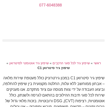
077-6048388
ראשי
»
שיפוץ גיר לכל סוגי הרכבים
»
שיפוץ גיר אוטומטי לסיטרואן
»
שיפוץ גיר סיטרואן C1
שיפוץ גיר סיטרואן C1 במכון גירטרוניק כולל מעטפת שירות מלאה
– אבחון ממוחשב ללא עלות, החלטה מקצועית בין שיפוץ להחלפה,
וביצוע העבודה על ידי צוות מנוסה עם ציוד מתקדם. אנו מעניקים
שירות לכל סוגי תיבות ההילוכים בהתאם לגרסה ולשנתון, כולל
אוטומטיות, רציפות (CVT), DSG ורובוטיות. בזכות מלאי גדול של
גירים זמינים – חדשים, משופצים, מיבוא ומפירוק – אנו יכולים