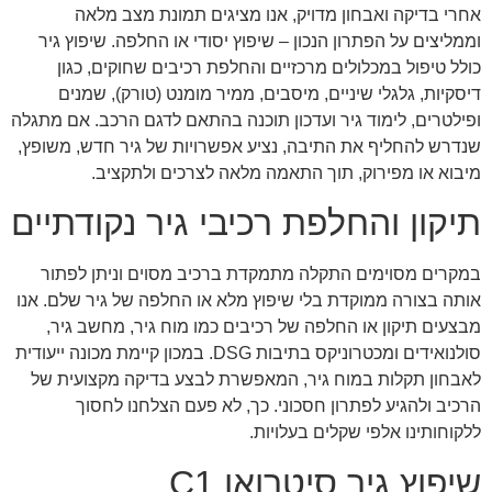
אחרי בדיקה ואבחון מדויק, אנו מציגים תמונת מצב מלאה
וממליצים על הפתרון הנכון – שיפוץ יסודי או החלפה. שיפוץ גיר
כולל טיפול במכלולים מרכזיים והחלפת רכיבים שחוקים, כגון
דיסקיות, גלגלי שיניים, מיסבים, ממיר מומנט (טורק), שמנים
ופילטרים, לימוד גיר ועדכון תוכנה בהתאם לדגם הרכב. אם מתגלה
שנדרש להחליף את התיבה, נציע אפשרויות של גיר חדש, משופץ,
מיבוא או מפירוק, תוך התאמה מלאה לצרכים ולתקציב.
תיקון והחלפת רכיבי גיר נקודתיים
במקרים מסוימים התקלה מתמקדת ברכיב מסוים וניתן לפתור
אותה בצורה ממוקדת בלי שיפוץ מלא או החלפה של גיר שלם. אנו
מבצעים תיקון או החלפה של רכיבים כמו מוח גיר, מחשב גיר,
סולנואידים ומכטרוניקס בתיבות DSG. במכון קיימת מכונה ייעודית
לאבחון תקלות במוח גיר, המאפשרת לבצע בדיקה מקצועית של
הרכיב ולהגיע לפתרון חסכוני. כך, לא פעם הצלחנו לחסוך
ללקוחותינו אלפי שקלים בעלויות.
שיפוץ גיר סיטרואן C1