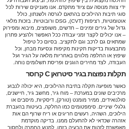
החלטה מקצועית בין שיפוץ להחלפה, וביצוע העבודה על
ידי צוות מנוסה עם ציוד מתקדם. אנו מעניקים שירות לכל
סוגי תיבות ההילוכים בהתאם לגרסה ולשנתון, כולל
אוטומטיות, רציפות (CVT), DSG ורובוטיות. בזכות מלאי
גדול של גירים זמינים – חדשים, משופצים, מיבוא ומפירוק
– אנו יכולים לקצר זמני עבודה ככל האפשר ולהציע פתרון
שמתאים גם לרכב וגם לתקציב. בסיום כל טיפול
מתבצעות בדיקות תקינות מקיפות ונסיעת מבחן, וכל
שיפוץ או החלפה מלווים באחריות מלאה על הגיר ועל
העבודה, לצד מחירים הוגנים ופריסת תשלומים נוחה.
תקלות נפוצות בגיר סיטרואן C קרוסר
כאשר מופיעה תקלה בתיבת ההילוכים, היא יכולה לנבוע
מרכיבים שונים במערכת – מוח גיר, מחשב גיר, חיישנים,
סולנואידים, ממיר מומנט (טורק), דיסקיות, מיסבים או
גלגלי שיניים. סימפטומים כמו החלקה, בעיטות בהעברת
הילוכים, השהיה, רעשים חריגים או ריח שרוף הם אות
אזהרה שכדאי לא להתעלם ממנו. בדיקה מוקדמת
מאפשרת לזהות את הבעיה בזמן, למנוע החמרה ולחסוך