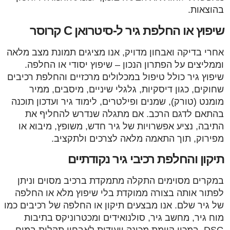
בהוצאות.
שיפוץ או החלפת גיר ל-סיטרואן C קרוסר
אחרי בדיקה ואבחון מדויק, אנו מציגים תמונת מצב מלאה
וממליצים על הפתרון הנכון – שיפוץ יסודי או החלפה.
שיפוץ גיר כולל טיפול במכלולים מרכזיים והחלפת רכיבים
שחוקים, כגון דיסקיות, גלגלי שיניים, מיסבים, ממיר
מומנט (טורק), שמנים ופילטרים, לימוד גיר ועדכון תוכנה
בהתאם לדגם הרכב. אם מתגלה שנדרש להחליף את
התיבה, נציע אפשרויות של גיר חדש, משופץ, מיבוא או
מפירוק, תוך התאמה מלאה לצרכים ולתקציב.
תיקון והחלפת רכיבי גיר נקודתיים
במקרים מסוימים התקלה מתמקדת ברכיב מסוים וניתן
לפתור אותה בצורה ממוקדת בלי שיפוץ מלא או החלפה
של גיר שלם. אנו מבצעים תיקון או החלפה של רכיבים כמו
מוח גיר, מחשב גיר, סולנואידים ומכטרוניקס בתיבות
DSG. במכון קיימת מכונה ייעודית לאבחון תקלות במוח