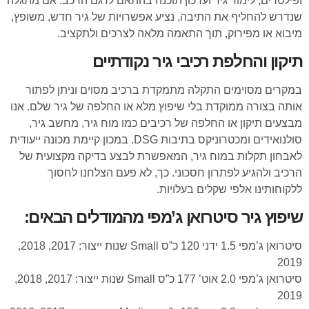
ופילטרים, לימוד גיר ועדכון תוכנה בהתאם לדגם הרכב. אם מתגלה
שנדרש להחליף את התיבה, נציע אפשרויות של גיר חדש, משופץ,
מיבוא או מפירוק, תוך התאמה מלאה לצרכים ולתקציב.
תיקון והחלפת רכיבי גיר נקודתיים
במקרים מסוימים התקלה מתמקדת ברכיב מסוים וניתן לפתור
אותה בצורה ממוקדת בלי שיפוץ מלא או החלפה של גיר שלם. אנו
מבצעים תיקון או החלפה של רכיבים כמו מוח גיר, מחשב גיר,
סולנואידים ומכטרוניקס בתיבות DSG. במכון קיימת מכונה ייעודית
לאבחון תקלות במוח גיר, המאפשרת לבצע בדיקה מקצועית של
הרכיב ולהגיע לפתרון חסכוני. כך, לא פעם הצלחנו לחסוך
ללקוחותינו אלפי שקלים בעלויות.
שיפוץ גיר סיטרואן ג’מפי מהמודלים הבאים:
סיטרואן ג’מפי 1.5 ידני 120 כ”ס Small שנות ייצור: 2017, 2018,
2019
סיטרואן ג’מפי 2.0 אוט’ 177 כ”ס Small שנות ייצור: 2017, 2018,
2019