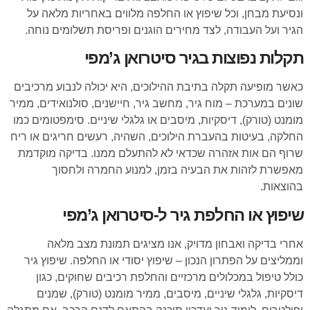
ונסיעת מבחן, וכל שיפוץ או החלפה מלווים באחריות מלאה על
הגיר ועל העבודה, לצד מחירים הוגנים ופריסת תשלומים נוחה.
תקלות נפוצות בגיר סיטרואן ג’מפי
כאשר מופיעה תקלה בתיבת ההילוכים, היא יכולה לנבוע מרכיבים
שונים במערכת – מוח גיר, מחשב גיר, חיישנים, סולנואידים, ממיר
מומנט (טורק), דיסקיות, מיסבים או גלגלי שיניים. סימפטומים כמו
החלקה, בעיטות בהעברת הילוכים, השהיה, רעשים חריגים או ריח
שרוף הם אות אזהרה שכדאי לא להתעלם ממנו. בדיקה מוקדמת
מאפשרת לזהות את הבעיה בזמן, למנוע החמרה ולחסוך
בהוצאות.
שיפוץ או החלפת גיר ל-סיטרואן ג’מפי
אחרי בדיקה ואבחון מדויק, אנו מציגים תמונת מצב מלאה
וממליצים על הפתרון הנכון – שיפוץ יסודי או החלפה. שיפוץ גיר
כולל טיפול במכלולים מרכזיים והחלפת רכיבים שחוקים, כגון
דיסקיות, גלגלי שיניים, מיסבים, ממיר מומנט (טורק), שמנים