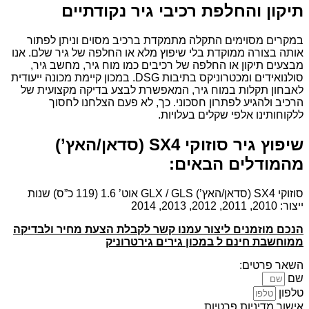
תיקון והחלפת רכיבי גיר נקודתיים
במקרים מסוימים התקלה מתמקדת ברכיב מסוים וניתן לפתור
אותה בצורה ממוקדת בלי שיפוץ מלא או החלפה של גיר שלם. אנו
מבצעים תיקון או החלפה של רכיבים כמו מוח גיר, מחשב גיר,
סולנואידים ומכטרוניקס בתיבות DSG. במכון קיימת מכונה ייעודית
לאבחון תקלות במוח גיר, המאפשרת לבצע בדיקה מקצועית של
הרכיב ולהגיע לפתרון חסכוני. כך, לא פעם הצלחנו לחסוך
ללקוחותינו אלפי שקלים בעלויות.
שיפוץ גיר סוזוקי SX4 (סדאן/האץ’)
מהמודלים הבאים:
סוזוקי SX4 (סדאן/האץ’) GLX / GLS אוט’ 1.6 (119 כ”ס) שנות
ייצור: 2010, 2011, 2012, 2013, 2014
הנכם מוזמנים ליצור עמנו קשר לקבלת הצעת מחיר ולבדיקה
ממוחשבת חינם ל במכון גירים גירטרוניק
השאר פרטים:
שם
טלפון
אישור מדיניות פרטיות