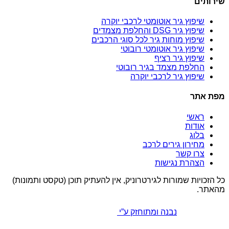
שירותים
שיפוץ גיר אוטומטי לרכבי יוקרה
שיפוץ גיר DSG והחלפת מצמדים
שיפוץ מוחות גיר לכל סוגי הרכבים
שיפוץ גיר אוטומטי רובוטי
שיפוץ גיר רציף
החלפת מצמד בגיר רובוטי
שיפוץ גיר לרכבי יוקרה
מפת אתר
ראשי
אודות
בלוג
מחירון גירים לרכב
צרו קשר
הצהרת נגישות
כל הזכויות שמורות לגירטרוניק, אין להעתיק תוכן (טקסט ותמונות)
מהאתר.
נבנה ומתוחזק ע”י