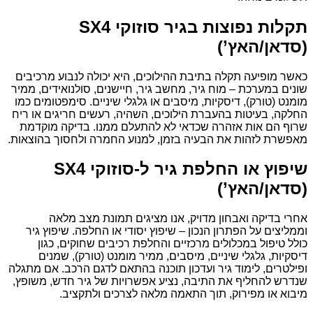
תקלות נפוצות בגיר סוזוקי SX4
(סדאן/האץ’)
כאשר מופיעה תקלה בתיבת ההילוכים, היא יכולה לנבוע מרכיבים
שונים במערכת – מוח גיר, מחשב גיר, חיישנים, סולנואידים, ממיר
מומנט (טורק), דיסקיות, מיסבים או גלגלי שיניים. סימפטומים כמו
החלקה, בעיטות בהעברת הילוכים, השהיה, רעשים חריגים או ריח
שרוף הם אות אזהרה שכדאי לא להתעלם ממנו. בדיקה מוקדמת
מאפשרת לזהות את הבעיה בזמן, למנוע החמרה ולחסוך בהוצאות.
שיפוץ או החלפת גיר ל-סוזוקי SX4
(סדאן/האץ’)
אחרי בדיקה ואבחון מדויק, אנו מציגים תמונת מצב מלאה
וממליצים על הפתרון הנכון – שיפוץ יסודי או החלפה. שיפוץ גיר
כולל טיפול במכלולים מרכזיים והחלפת רכיבים שחוקים, כגון
דיסקיות, גלגלי שיניים, מיסבים, ממיר מומנט (טורק), שמנים
ופילטרים, לימוד גיר ועדכון תוכנה בהתאם לדגם הרכב. אם מתגלה
שנדרש להחליף את התיבה, נציע אפשרויות של גיר חדש, משופץ,
מיבוא או מפירוק, תוך התאמה מלאה לצרכים ולתקציב.