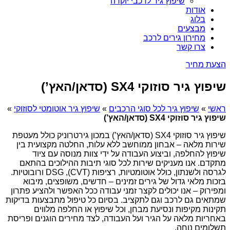
שיפוץ גיר לרכבי יוקרה
אודות
בלוג
מבצעים
מחירון גירים לרכב
צרו קשר
הצעת מחיר
שיפוץ גיר סוזוקי SX4 (סדאן/האץ’)
ראשי
»
שיפוץ גיר לכל סוגי הרכבים
»
שיפוץ גיר אוטומטי לסוזוקי
»
שיפוץ גיר סוזוקי SX4 (סדאן/האץ’)
שיפוץ גיר סוזוקי SX4 (סדאן/האץ’) במכון גירטרוניק כולל מעטפת
שירות מלאה – אבחון ממוחשב ללא עלות, החלטה מקצועית בין
שיפוץ להחלפה, וביצוע העבודה על ידי צוות מנוסה עם ציוד
מתקדם. אנו מעניקים שירות לכל סוגי תיבות ההילוכים בהתאם
לגרסה ולשנתון, כולל אוטומטיות, רציפות (CVT), DSG ורובוטיות.
בזכות מלאי גדול של גירים זמינים – חדשים, משופצים, מיבוא
ומפירוק – אנו יכולים לקצר זמני עבודה ככל האפשר ולהציע פתרון
שמתאים גם לרכב וגם לתקציב. בסיום כל טיפול מתבצעות בדיקות
תקינות מקיפות ונסיעת מבחן, וכל שיפוץ או החלפה מלווים
באחריות מלאה על הגיר ועל העבודה, לצד מחירים הוגנים ופריסת
תשלומים נוחה.