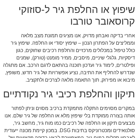
שיפוץ או החלפת גיר ל-סוזוקי
קרוסאובר טורבו
אחרי בדיקה ואבחון מדויק, אנו מציגים תמונת מצב מלאה
וממליצים על הפתרון הנכון – שיפוץ יסודי או החלפה. שיפוץ גיר
כולל טיפול במכלולים מרכזיים והחלפת רכיבים שחוקים, כגון
דיסקיות, גלגלי שיניים, מיסבים, ממיר מומנט (טורק), שמנים
ופילטרים, לימוד גיר ועדכון תוכנה בהתאם לדגם הרכב. אם מתגלה
שנדרש להחליף את התיבה, נציע אפשרויות של גיר חדש, משופץ,
מיבוא או מפירוק, תוך התאמה מלאה לצרכים ולתקציב.
תיקון והחלפת רכיבי גיר נקודתיים
במקרים מסוימים התקלה מתמקדת ברכיב מסוים וניתן לפתור
אותה בצורה ממוקדת בלי שיפוץ מלא או החלפה של גיר שלם. אנו
מבצעים תיקון או החלפה של רכיבים כמו מוח גיר, מחשב גיר,
סולנואידים ומכטרוניקס בתיבות DSG. במכון קיימת מכונה ייעודית
לאבחון תקלות במוח גיר, המאפשרת לבצע בדיקה מקצועית של