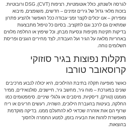
לגרסה ולשנתון, כולל אוטומטיות, רציפות (CVT), DSG ורובוטיות.
בזכות מלאי גדול של גירים זמינים – חדשים, משופצים, מיבוא
ומפירוק – אנו יכולים לקצר זמני עבודה ככל האפשר ולהציע פתרון
שמתאים גם לרכב וגם לתקציב. בסיום כל טיפול מתבצעות
בדיקות תקינות מקיפות ונסיעת מבחן, וכל שיפוץ או החלפה מלווים
באחריות מלאה על הגיר ועל העבודה, לצד מחירים הוגנים ופריסת
תשלומים נוחה.
תקלות נפוצות בגיר סוזוקי
קרוסאובר טורבו
כאשר מופיעה תקלה בתיבת ההילוכים, היא יכולה לנבוע מרכיבים
שונים במערכת – מוח גיר, מחשב גיר, חיישנים, סולנואידים, ממיר
מומנט (טורק), דיסקיות, מיסבים או גלגלי שיניים. סימפטומים כמו
החלקה, בעיטות בהעברת הילוכים, השהיה, רעשים חריגים או ריח
שרוף הם אות אזהרה שכדאי לא להתעלם ממנו. בדיקה מוקדמת
מאפשרת לזהות את הבעיה בזמן, למנוע החמרה ולחסוך
בהוצאות.