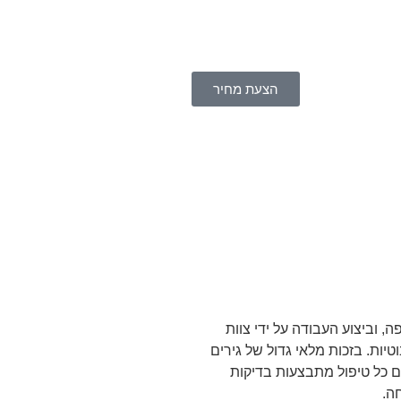
הצעת מחיר
, וביצוע העבודה על ידי צוות
. אנו מעניקים שירות לכל סוגי תיבות ההילוכים בהתאם לגרסה ולשנתון, כולל אוטומטיות, רציפות (CVT), DSG ורובוטיות. בזכות מלאי גדול של גירים
ום כל טיפול מתבצעות בדיקות
ה.