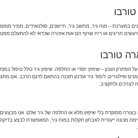
טורבו
ם במערכת – מוח גיר, מחשב גיר, חיישנים, סולנואידים, ממיר מומנט (
 רעשים חריגים או ריח שרוף הם אות אזהרה שכדאי לא להתעלם ממנ
רה טורבו
 הפתרון הנכון – שיפוץ יסודי או החלפה. שיפוץ גיר כולל טיפול במכ
, שמנים ופילטרים, לימוד גיר ועדכון תוכנה בהתאם לדגם הרכב. אם מ
 לצרכים ולתקציב.
צורה ממוקדת בלי שיפוץ מלא או החלפה של גיר שלם. אנו מבצעים ת
 גיר, סולנואידים ומכטרוניקס בתיבות DSG. במכון קיימת מכונה ייעודית לאבחון תקלות במוח גיר, המא