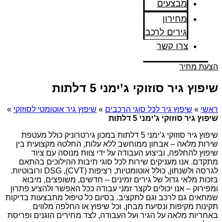
מבצעים
מחירון
גירים לרכב
צרו קשר
הצעת מחיר
שיפוץ גיר סוזוקי ג’ימני 5 דלתות
ראשי
»
שיפוץ גיר לכל סוגי הרכבים
»
שיפוץ גיר אוטומטי לסוזוקי
»
שיפוץ גיר סוזוקי ג’ימני 5 דלתות
שיפוץ גיר סוזוקי ג’ימני 5 דלתות במכון גירטרוניק כולל מעטפת
שירות מלאה – אבחון ממוחשב ללא עלות, החלטה מקצועית בין
שיפוץ להחלפה, וביצוע העבודה על ידי צוות מנוסה עם ציוד
מתקדם. אנו מעניקים שירות לכל סוגי תיבות ההילוכים בהתאם
לגרסה ולשנתון, כולל אוטומטיות, רציפות (CVT), DSG ורובוטיות.
בזכות מלאי גדול של גירים זמינים – חדשים, משופצים, מיבוא
ומפירוק – אנו יכולים לקצר זמני עבודה ככל האפשר ולהציע פתרון
שמתאים גם לרכב וגם לתקציב. בסיום כל טיפול מתבצעות בדיקות
תקינות מקיפות ונסיעת מבחן, וכל שיפוץ או החלפה מלווים
באחריות מלאה על הגיר ועל העבודה, לצד מחירים הוגנים ופריסת