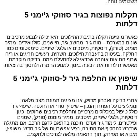
תשלומים נוחה.
תקלות נפוצות בגיר סוזוקי ג’ימני 5
דלתות
כאשר מופיעה תקלה בתיבת ההילוכים, היא יכולה לנבוע מרכיבים
שונים במערכת – מוח גיר, מחשב גיר, חיישנים, סולנואידים, ממיר
מומנט (טורק), דיסקיות, מיסבים או גלגלי שיניים. סימפטומים כמו
החלקה, בעיטות בהעברת הילוכים, השהיה, רעשים חריגים או ריח
שרוף הם אות אזהרה שכדאי לא להתעלם ממנו. בדיקה מוקדמת
מאפשרת לזהות את הבעיה בזמן, למנוע החמרה ולחסוך בהוצאות.
שיפוץ או החלפת גיר ל-סוזוקי ג’ימני 5
דלתות
אחרי בדיקה ואבחון מדויק, אנו מציגים תמונת מצב מלאה
וממליצים על הפתרון הנכון – שיפוץ יסודי או החלפה. שיפוץ גיר
כולל טיפול במכלולים מרכזיים והחלפת רכיבים שחוקים, כגון
דיסקיות, גלגלי שיניים, מיסבים, ממיר מומנט (טורק), שמנים
ופילטרים, לימוד גיר ועדכון תוכנה בהתאם לדגם הרכב. אם מתגלה
שנדרש להחליף את התיבה, נציע אפשרויות של גיר חדש, משופץ,
מיבוא או מפירוק, תוך התאמה מלאה לצרכים ולתקציב.