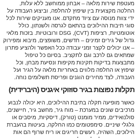
מעטפת שירות מלאה – אבחון ממוחשב ללא עלות,
החלטה מקצועית בין שיפוץ להחלפה, וביצוע העבודה על
ידי צוות מנוסה עם ציוד מתקדם. אנו מעניקים שירות לכל
סוגי תיבות ההילוכים בהתאם לגרסה ולשנתון, כולל
אוטומטיות, רציפות (CVT), DSG ורובוטיות. בזכות מלאי
גדול של גירים זמינים – חדשים, משופצים, מיבוא ומפירוק
– אנו יכולים לקצר זמני עבודה ככל האפשר ולהציע פתרון
שמתאים גם לרכב וגם לתקציב. בסיום כל טיפול
מתבצעות בדיקות תקינות מקיפות ונסיעת מבחן, וכל
שיפוץ או החלפה מלווים באחריות מלאה על הגיר ועל
העבודה, לצד מחירים הוגנים ופריסת תשלומים נוחה.
תקלות נפוצות בגיר סוזוקי איגניס (היברידית)
כאשר מופיעה תקלה בתיבת ההילוכים, היא יכולה לנבוע
מרכיבים שונים במערכת – מוח גיר, מחשב גיר, חיישנים,
סולנואידים, ממיר מומנט (טורק), דיסקיות, מיסבים או
גלגלי שיניים. סימפטומים כמו החלקה, בעיטות בהעברת
הילוכים, השהיה, רעשים חריגים או ריח שרוף הם אות