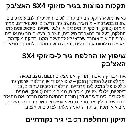
תקלות נפוצות בגיר סוזוקי SX4 האצ’בק
כאשר מופיעה תקלה בתיבת ההילוכים, היא יכולה לנבוע מרכיבים
שונים במערכת – מוח גיר, מחשב גיר, חיישנים, סולנואידים, ממיר
מומנט (טורק), דיסקיות, מיסבים או גלגלי שיניים. סימפטומים כמו
החלקה, בעיטות בהעברת הילוכים, השהיה, רעשים חריגים או ריח
שרוף הם אות אזהרה שכדאי לא להתעלם ממנו. בדיקה מוקדמת
מאפשרת לזהות את הבעיה בזמן, למנוע החמרה ולחסוך בהוצאות.
שיפוץ או החלפת גיר ל-סוזוקי SX4
האצ’בק
אחרי בדיקה ואבחון מדויק, אנו מציגים תמונת מצב מלאה
וממליצים על הפתרון הנכון – שיפוץ יסודי או החלפה. שיפוץ גיר
כולל טיפול במכלולים מרכזיים והחלפת רכיבים שחוקים, כגון
דיסקיות, גלגלי שיניים, מיסבים, ממיר מומנט (טורק), שמנים
ופילטרים, לימוד גיר ועדכון תוכנה בהתאם לדגם הרכב. אם מתגלה
שנדרש להחליף את התיבה, נציע אפשרויות של גיר חדש, משופץ,
מיבוא או מפירוק, תוך התאמה מלאה לצרכים ולתקציב.
תיקון והחלפת רכיבי גיר נקודתיים