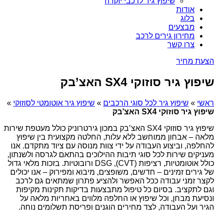
שיפוץ גיר לרכבי יוקרה
אודות
בלוג
מבצעים
מחירון גירים לרכב
צרו קשר
הצעת מחיר
שיפוץ גיר סוזוקי SX4 האצ’בק
ראשי
»
שיפוץ גיר לכל סוגי הרכבים
»
שיפוץ גיר אוטומטי לסוזוקי
»
שיפוץ גיר סוזוקי SX4 האצ’בק
שיפוץ גיר סוזוקי SX4 האצ’בק במכון גירטרוניק כולל מעטפת שירות
מלאה – אבחון ממוחשב ללא עלות, החלטה מקצועית בין שיפוץ
להחלפה, וביצוע העבודה על ידי צוות מנוסה עם ציוד מתקדם. אנו
מעניקים שירות לכל סוגי תיבות ההילוכים בהתאם לגרסה ולשנתון,
כולל אוטומטיות, רציפות (CVT), DSG ורובוטיות. בזכות מלאי גדול
של גירים זמינים – חדשים, משופצים, מיבוא ומפירוק – אנו יכולים
לקצר זמני עבודה ככל האפשר ולהציע פתרון שמתאים גם לרכב
וגם לתקציב. בסיום כל טיפול מתבצעות בדיקות תקינות מקיפות
ונסיעת מבחן, וכל שיפוץ או החלפה מלווים באחריות מלאה על
הגיר ועל העבודה, לצד מחירים הוגנים ופריסת תשלומים נוחה.