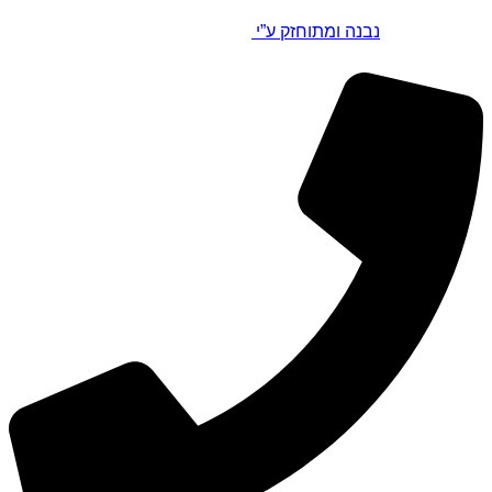
נבנה ומתוחזק ע”י