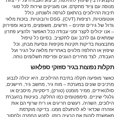
מקצועית בין שיפוץ להחלפה, וביצוע העבודה על ידי צוות
מנוסה עם ציוד מתקדם. אנו מעניקים שירות לכל סוגי
תיבות ההילוכים בהתאם לגרסה ולשנתון, כולל
אוטומטיות, רציפות (CVT), DSG ורובוטיות. בזכות מלאי
גדול של גירים זמינים – חדשים, משופצים, מיבוא ומפירוק
– אנו יכולים לקצר זמני עבודה ככל האפשר ולהציע פתרון
שמתאים גם לרכב וגם לתקציב. בסיום כל טיפול
מתבצעות בדיקות תקינות מקיפות ונסיעת מבחן, וכל
שיפוץ או החלפה מלווים באחריות מלאה על הגיר ועל
העבודה, לצד מחירים הוגנים ופריסת תשלומים נוחה.
תקלות נפוצות בגיר סוזוקי ספלאש
כאשר מופיעה תקלה בתיבת ההילוכים, היא יכולה לנבוע
מרכיבים שונים במערכת – מוח גיר, מחשב גיר, חיישנים,
סולנואידים, ממיר מומנט (טורק), דיסקיות, מיסבים או
גלגלי שיניים. סימפטומים כמו החלקה, בעיטות בהעברת
הילוכים, השהיה, רעשים חריגים או ריח שרוף הם אות
אזהרה שכדאי לא להתעלם ממנו. בדיקה מוקדמת
מאפשרת לזהות את הבעיה בזמן, למנוע החמרה ולחסוך