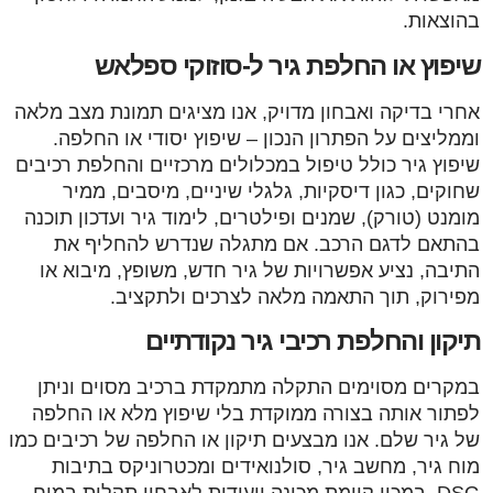
בהוצאות.
שיפוץ או החלפת גיר ל-סוזוקי ספלאש
אחרי בדיקה ואבחון מדויק, אנו מציגים תמונת מצב מלאה
וממליצים על הפתרון הנכון – שיפוץ יסודי או החלפה.
שיפוץ גיר כולל טיפול במכלולים מרכזיים והחלפת רכיבים
שחוקים, כגון דיסקיות, גלגלי שיניים, מיסבים, ממיר
מומנט (טורק), שמנים ופילטרים, לימוד גיר ועדכון תוכנה
בהתאם לדגם הרכב. אם מתגלה שנדרש להחליף את
התיבה, נציע אפשרויות של גיר חדש, משופץ, מיבוא או
מפירוק, תוך התאמה מלאה לצרכים ולתקציב.
תיקון והחלפת רכיבי גיר נקודתיים
במקרים מסוימים התקלה מתמקדת ברכיב מסוים וניתן
לפתור אותה בצורה ממוקדת בלי שיפוץ מלא או החלפה
של גיר שלם. אנו מבצעים תיקון או החלפה של רכיבים כמו
מוח גיר, מחשב גיר, סולנואידים ומכטרוניקס בתיבות
DSG. במכון קיימת מכונה ייעודית לאבחון תקלות במוח