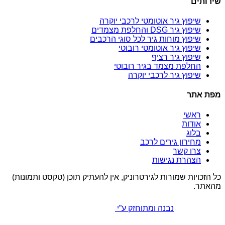
שירותים
שיפוץ גיר אוטומטי לרכבי יוקרה
שיפוץ גיר DSG והחלפת מצמדים
שיפוץ מוחות גיר לכל סוגי הרכבים
שיפוץ גיר אוטומטי רובוטי
שיפוץ גיר רציף
החלפת מצמד בגיר רובוטי
שיפוץ גיר לרכבי יוקרה
מפת אתר
ראשי
אודות
בלוג
מחירון גירים לרכב
צרו קשר
הצהרת נגישות
כל הזכויות שמורות לגירטרוניק, אין להעתיק תוכן (טקסט ותמונות)
מהאתר.
נבנה ומתוחזק ע”י