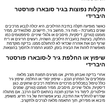
תקלות נפוצות בגיר סובארו פורסטר
היברידי
כאשר מופיעה תקלה בתיבת ההילוכים, היא יכולה לנבוע מרכיבים
שונים במערכת – מוח גיר, מחשב גיר, חיישנים, סולנואידים, ממיר
מומנט (טורק), דיסקיות, מיסבים או גלגלי שיניים. סימפטומים כמו
החלקה, בעיטות בהעברת הילוכים, השהיה, רעשים חריגים או ריח
שרוף הם אות אזהרה שכדאי לא להתעלם ממנו. בדיקה מוקדמת
מאפשרת לזהות את הבעיה בזמן, למנוע החמרה ולחסוך בהוצאות.
שיפוץ או החלפת גיר ל-סובארו פורסטר
היברידי
אחרי בדיקה ואבחון מדויק, אנו מציגים תמונת מצב מלאה
וממליצים על הפתרון הנכון – שיפוץ יסודי או החלפה. שיפוץ גיר
כולל טיפול במכלולים מרכזיים והחלפת רכיבים שחוקים, כגון
דיסקיות, גלגלי שיניים, מיסבים, ממיר מומנט (טורק), שמנים
ופילטרים, לימוד גיר ועדכון תוכנה בהתאם לדגם הרכב. אם מתגלה
שנדרש להחליף את התיבה, נציע אפשרויות של גיר חדש, משופץ,
מיבוא או מפירוק, תוך התאמה מלאה לצרכים ולתקציב.