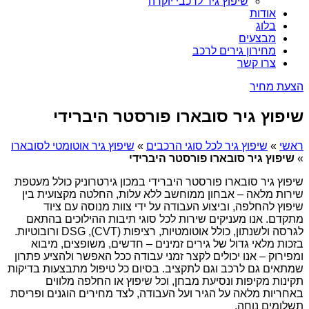
שיפוץ גיר לרכבי יוקרה
אודות
בלוג
מבצעים
מחירון גירים לרכב
צרו קשר
הצעת מחיר
שיפוץ גיר סובארו פורסטר היברידי
ראשי
»
שיפוץ גיר לכל סוגי הרכבים
»
שיפוץ גיר אוטומטי לסובארו
»
שיפוץ גיר סובארו פורסטר היברידי
שיפוץ גיר סובארו פורסטר היברידי במכון גירטרוניק כולל מעטפת
שירות מלאה – אבחון ממוחשב ללא עלות, החלטה מקצועית בין
שיפוץ להחלפה, וביצוע העבודה על ידי צוות מנוסה עם ציוד
מתקדם. אנו מעניקים שירות לכל סוגי תיבות ההילוכים בהתאם
לגרסה ולשנתון, כולל אוטומטיות, רציפות (CVT), DSG ורובוטיות.
בזכות מלאי גדול של גירים זמינים – חדשים, משופצים, מיבוא
ומפירוק – אנו יכולים לקצר זמני עבודה ככל האפשר ולהציע פתרון
שמתאים גם לרכב וגם לתקציב. בסיום כל טיפול מתבצעות בדיקות
תקינות מקיפות ונסיעת מבחן, וכל שיפוץ או החלפה מלווים
באחריות מלאה על הגיר ועל העבודה, לצד מחירים הוגנים ופריסת
תשלומים נוחה.