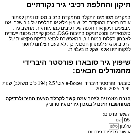
תיקון והחלפת רכיבי גיר נקודתיים
במקרים מסוימים התקלה מתמקדת ברכיב מסוים וניתן לפתור
אותה בצורה ממוקדת בלי שיפוץ מלא או החלפה של גיר שלם. אנו
מבצעים תיקון או החלפה של רכיבים כמו מוח גיר, מחשב גיר,
סולנואידים ומכטרוניקס בתיבות DSG. במכון קיימת מכונה ייעודית
לאבחון תקלות במוח גיר, המאפשרת לבצע בדיקה מקצועית של
הרכיב ולהגיע לפתרון חסכוני. כך, לא פעם הצלחנו לחסוך
ללקוחותינו אלפי שקלים בעלויות.
שיפוץ גיר סובארו פורסטר היברידי
מהמודלים הבאים:
סובארו פורסטר היברידי e-Boxer אוט’ 2.5 (194 כ”ס משולב) שנות
ייצור: 2025, 2026
הנכם מוזמנים ליצור עמנו קשר לקבלת הצעת מחיר ולבדיקה
ממוחשבת חינם ל במכון גירים גירטרוניק
השאר פרטים:
שם
טלפון
אישור מדיניות פרטיות