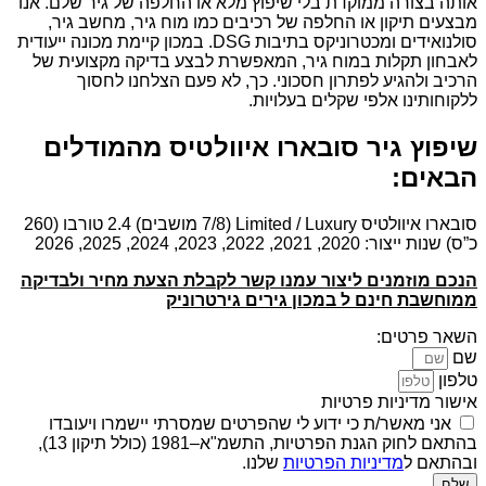
אותה בצורה ממוקדת בלי שיפוץ מלא או החלפה של גיר שלם. אנו
מבצעים תיקון או החלפה של רכיבים כמו מוח גיר, מחשב גיר,
סולנואידים ומכטרוניקס בתיבות DSG. במכון קיימת מכונה ייעודית
לאבחון תקלות במוח גיר, המאפשרת לבצע בדיקה מקצועית של
הרכיב ולהגיע לפתרון חסכוני. כך, לא פעם הצלחנו לחסוך
ללקוחותינו אלפי שקלים בעלויות.
שיפוץ גיר סובארו איוולטיס מהמודלים
הבאים:
סובארו איוולטיס Limited / Luxury (7/8 מושבים) 2.4 טורבו (260
כ”ס) שנות ייצור: 2020, 2021, 2022, 2023, 2024, 2025, 2026
הנכם מוזמנים ליצור עמנו קשר לקבלת הצעת מחיר ולבדיקה
ממוחשבת חינם ל במכון גירים גירטרוניק
השאר פרטים:
שם
טלפון
אישור מדיניות פרטיות
אני מאשר/ת כי ידוע לי שהפרטים שמסרתי יישמרו ויעובדו
בהתאם לחוק הגנת הפרטיות, התשמ"א–1981 (כולל תיקון 13),
ובהתאם ל
מדיניות הפרטיות
שלנו.
שלח