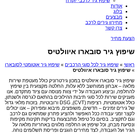
שיפוץ גיר לרכבי יוקרה
אודות
בלוג
מבצעים
מחירון גירים לרכב
צרו קשר
הצעת מחיר
שיפוץ גיר סובארו איוולטיס
ראשי
»
שיפוץ גיר לכל סוגי הרכבים
»
שיפוץ גיר אוטומטי לסובארו
»
שיפוץ גיר סובארו איוולטיס
שיפוץ גיר סובארו איוולטיס במכון גירטרוניק כולל מעטפת שירות
מלאה – אבחון ממוחשב ללא עלות, החלטה מקצועית בין שיפוץ
להחלפה, וביצוע העבודה על ידי צוות מנוסה עם ציוד מתקדם. אנו
מעניקים שירות לכל סוגי תיבות ההילוכים בהתאם לגרסה ולשנתון,
כולל אוטומטיות, רציפות (CVT), DSG ורובוטיות. בזכות מלאי גדול
של גירים זמינים – חדשים, משופצים, מיבוא ומפירוק – אנו יכולים
לקצר זמני עבודה ככל האפשר ולהציע פתרון שמתאים גם לרכב
וגם לתקציב. בסיום כל טיפול מתבצעות בדיקות תקינות מקיפות
ונסיעת מבחן, וכל שיפוץ או החלפה מלווים באחריות מלאה על
הגיר ועל העבודה, לצד מחירים הוגנים ופריסת תשלומים נוחה.