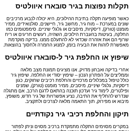
תקלות נפוצות בגיר סובארו איוולטיס
כאשר מופיעה תקלה בתיבת ההילוכים, היא יכולה לנבוע מרכיבים
שונים במערכת – מוח גיר, מחשב גיר, חיישנים, סולנואידים, ממיר
מומנט (טורק), דיסקיות, מיסבים או גלגלי שיניים. סימפטומים כמו
החלקה, בעיטות בהעברת הילוכים, השהיה, רעשים חריגים או ריח
שרוף הם אות אזהרה שכדאי לא להתעלם ממנו. בדיקה מוקדמת
מאפשרת לזהות את הבעיה בזמן, למנוע החמרה ולחסוך בהוצאות.
שיפוץ או החלפת גיר ל-סובארו איוולטיס
אחרי בדיקה ואבחון מדויק, אנו מציגים תמונת מצב מלאה
וממליצים על הפתרון הנכון – שיפוץ יסודי או החלפה. שיפוץ גיר
כולל טיפול במכלולים מרכזיים והחלפת רכיבים שחוקים, כגון
דיסקיות, גלגלי שיניים, מיסבים, ממיר מומנט (טורק), שמנים
ופילטרים, לימוד גיר ועדכון תוכנה בהתאם לדגם הרכב. אם מתגלה
שנדרש להחליף את התיבה, נציע אפשרויות של גיר חדש, משופץ,
מיבוא או מפירוק, תוך התאמה מלאה לצרכים ולתקציב.
תיקון והחלפת רכיבי גיר נקודתיים
במקרים מסוימים התקלה מתמקדת ברכיב מסוים וניתן לפתור