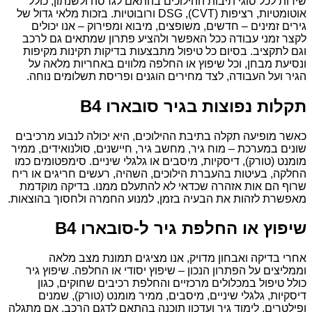
שירות לכל סוגי תיבות ההילוכים בהתאם לגרסה ולשנתון, כולל
אוטומטיות, רציפות (CVT), DSG ורובוטיות. בזכות מלאי גדול של
גירים זמינים – חדשים, משופצים, מיבוא ומפירוק – אנו יכולים
לקצר זמני עבודה ככל האפשר ולהציע פתרון שמתאים גם לרכב
וגם לתקציב. בסיום כל טיפול מתבצעות בדיקות תקינות מקיפות
ונסיעת מבחן, וכל שיפוץ או החלפה מלווים באחריות מלאה על
הגיר ועל העבודה, לצד מחירים הוגנים ופריסת תשלומים נוחה.
תקלות נפוצות בגיר סובארו B4
כאשר מופיעה תקלה בתיבת ההילוכים, היא יכולה לנבוע מרכיבים
שונים במערכת – מוח גיר, מחשב גיר, חיישנים, סולנואידים, ממיר
מומנט (טורק), דיסקיות, מיסבים או גלגלי שיניים. סימפטומים כמו
החלקה, בעיטות בהעברת הילוכים, השהיה, רעשים חריגים או ריח
שרוף הם אות אזהרה שכדאי לא להתעלם ממנו. בדיקה מוקדמת
מאפשרת לזהות את הבעיה בזמן, למנוע החמרה ולחסוך בהוצאות.
שיפוץ או החלפת גיר ל-סובארו B4
אחרי בדיקה ואבחון מדויק, אנו מציגים תמונת מצב מלאה
וממליצים על הפתרון הנכון – שיפוץ יסודי או החלפה. שיפוץ גיר
כולל טיפול במכלולים מרכזיים והחלפת רכיבים שחוקים, כגון
דיסקיות, גלגלי שיניים, מיסבים, ממיר מומנט (טורק), שמנים
ופילטרים, לימוד גיר ועדכון תוכנה בהתאם לדגם הרכב. אם מתגלה