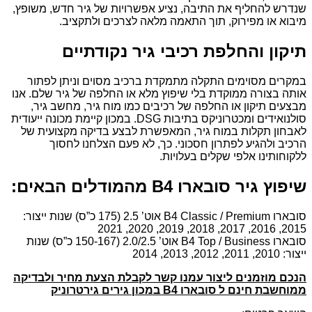
שנדרש להחליף את התיבה, נציע אפשרויות של גיר חדש, משופץ,
מיבוא או מפירוק, תוך התאמה מלאה לצרכים ולתקציב.
תיקון והחלפת רכיבי גיר נקודתיים
במקרים מסוימים התקלה מתמקדת ברכיב מסוים וניתן לפתור
אותה בצורה ממוקדת בלי שיפוץ מלא או החלפה של גיר שלם. אנו
מבצעים תיקון או החלפה של רכיבים כמו מוח גיר, מחשב גיר,
סולנואידים ומכטרוניקס בתיבות DSG. במכון קיימת מכונה ייעודית
לאבחון תקלות במוח גיר, המאפשרת לבצע בדיקה מקצועית של
הרכיב ולהגיע לפתרון חסכוני. כך, לא פעם הצלחנו לחסוך
ללקוחותינו אלפי שקלים בעלויות.
שיפוץ גיר סובארו B4 מהמודלים הבאים:
סובארו B4 Classic / Premium אוט’ 2.5 (175 כ”ס) שנות ייצור:
2015, 2016, 2017, 2018, 2019, 2020, 2021
סובארו B4 Top / Business אוט’ 2.0/2.5 (150-167 כ”ס) שנות
ייצור: 2010, 2011, 2012, 2013, 2014
הנכם מוזמנים ליצור עמנו קשר לקבלת הצעת מחיר ולבדיקה
ממוחשבת חינם ל סובארו B4 במכון גירים גירטרוניק