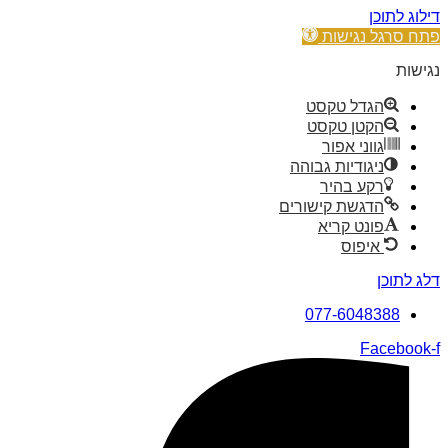
דילוג לתוכן
פתח סרגל נגישות
נגישות
הגדל טקסט
הקטן טקסט
גווני אפור
ניגודיות גבוהה
רקע בהיר
הדגשת קישורים
פונט קריא
איפוס
דלג לתוכן
077-6048388
Facebook-f