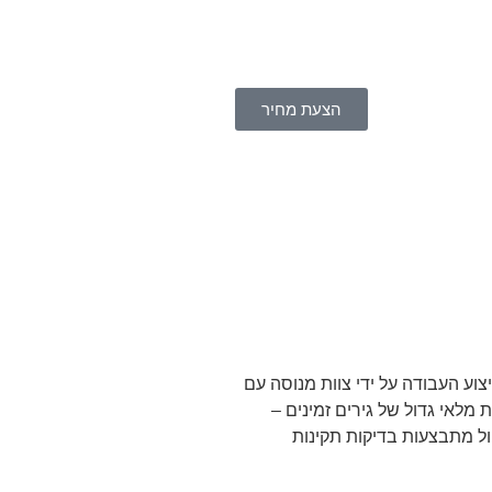
הצעת מחיר
וע העבודה על ידי צוות מנוסה עם
ים בהתאם לגרסה ולשנתון, כולל אוטומטיות, רציפות (CVT), DSG ורובוטיות. בזכות מלאי גדול של גירים זמינים –
ול מתבצעות בדיקות תקינות