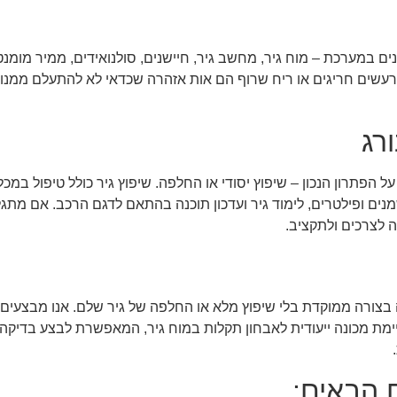
ם במערכת – מוח גיר, מחשב גיר, חיישנים, סולנואידים, ממיר מומנט (
 רעשים חריגים או ריח שרוף הם אות אזהרה שכדאי לא להתעלם ממנ
רג
 הפתרון הנכון – שיפוץ יסודי או החלפה. שיפוץ גיר כולל טיפול במכ
, שמנים ופילטרים, לימוד גיר ועדכון תוכנה בהתאם לדגם הרכב. אם מ
 לצרכים ולתקציב.
צורה ממוקדת בלי שיפוץ מלא או החלפה של גיר שלם. אנו מבצעים ת
 גיר, סולנואידים ומכטרוניקס בתיבות DSG. במכון קיימת מכונה ייעודית לאבחון תקלות במוח גיר, המא
ם הבאים: