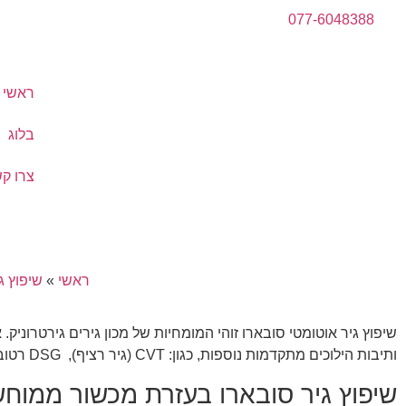
077-6048388
ראשי
בלוג
צרו ק
ראשי
»
שיפוץ ג
שיפוץ גיר אוטומטי סובארו זוהי המומחיות של מכון גירים גירטרוניק.
ותיבות הילוכים מתקדמות נוספות, כגון: CVT (גיר רציף), DSG רטוב / יבש (7,6), תיבות רובוטית ועוד.
שיפוץ גיר סובארו בעזרת מכשור ממו