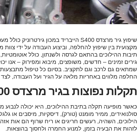
שיפוץ גיר מרצדס S400 הייבריד במכון גי
מקצועית בין שיפוץ להחלפה, וביצוע העבודה על ידי צוות מ
גירים זמינים – חדשים, משופצים, מיבוא ומפירוק – אנו יכ
שמתאים גם לרכב וגם לתקציב. בסיום כל טיפול מתבצעות ב
החלפה מלווים באחריות מלאה על הגיר ועל העבודה, לצד מ
תקלות נפוצות בגיר מרצדס S400 הייבריד
כאשר מופיעה תקלה בתיבת ההילוכים, היא יכולה לנבוע מרכ
סולנואידים, ממיר מומנט (טורק), דיסקיות, מיסבים או גלג
הילוכים, השהיה, רעשים חריגים או ריח שרוף הם אות א
לזהות את הבעיה בזמן, למנוע החמרה ולחסוך בהוצאות.