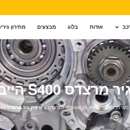
רכב
אודות
בלוג
מבצעים
מחירון גירי
רצדס S400 הייבריד
 סוגי הרכבים
»
שיפוץ גיר אוטומטי למרצדס
»
שיפוץ גיר מרצדס S400 הייבריד