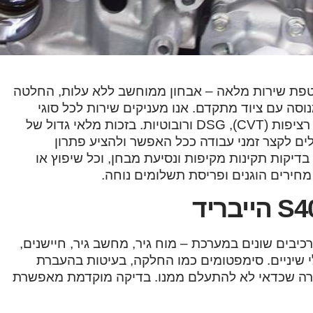
רטרוניק כולל מעטפת שירות מלאה – אבחון ממוחשב ללא עלות, החלטה
נוסה עם ציוד מתקדם. אנו מעניקים שירות לכל סוגי
תיבות ההילוכים בהתאם לגרסה ולשנתון, כולל אוטומטיות, רציפות (CVT), DSG ורובוטיות. בזכות מלאי גדול של
ולים לקצר זמני עבודה ככל האפשר ולהציע פתרון
דיקות תקינות מקיפות ונסיעת מבחן, וכל שיפוץ או
חירים הוגנים ופריסת תשלומים נוחה.
יבים שונים במערכת – מוח גיר, מחשב גיר, חיישנים,
לי שיניים. סימפטומים כמו החלקה, בעיטות בהעברת
זהרה שכדאי לא להתעלם ממנו. בדיקה מוקדמת מאפשרת