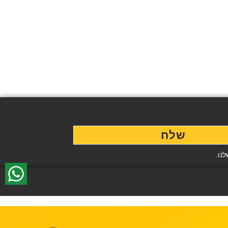
שלח
נו.