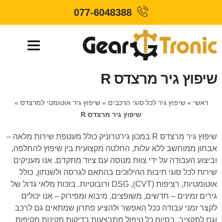
077-6048388
שיפוץ גיר מרצדס R
ראשי
»
שיפוץ גיר לכל סוגי הרכבים
»
שיפוץ גיר אוטומטי למרצדס
»
שיפוץ גיר מרצדס R
שיפוץ גיר מרצדס R במכון גירטרוניק כולל מעטפת שירות מלאה –
אבחון ממוחשב ללא עלות, החלטה מקצועית בין שיפוץ להחלפה,
וביצוע העבודה על ידי צוות מנוסה עם ציוד מתקדם. אנו מעניקים
שירות לכל סוגי תיבות ההילוכים בהתאם לגרסה ולשנתון, כולל
אוטומטיות, רציפות (CVT), DSG ורובוטיות. בזכות מלאי גדול של
גירים זמינים – חדשים, משופצים, מיבוא ומפירוק – אנו יכולים
לקצר זמני עבודה ככל האפשר ולהציע פתרון שמתאים גם לרכב
וגם לתקציב. בסיום כל טיפול מתבצעות בדיקות תקינות מקיפות