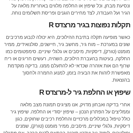
ונסיעת מבחן, וכל שיפוץ או החלפה מלווים באחריות מלאה על
הגיר ועל העבודה, לצד מחירים הוגנים ופריסת תשלומים נוחה.
תקלות נפוצות בגיר מרצדס R
כאשר מופיעה תקלה בתיבת ההילוכים, היא יכולה לנבוע מרכיבים
שונים במערכת – מוח גיר, מחשב גיר, חיישנים, סולנואידים, ממיר
מומנט (טורק), דיסקיות, מיסבים או גלגלי שיניים. סימפטומים כמו
החלקה, בעיטות בהעברת הילוכים, השהיה, רעשים חריגים או ריח
שרוף הם אות אזהרה שכדאי לא להתעלם ממנו. בדיקה מוקדמת
מאפשרת לזהות את הבעיה בזמן, למנוע החמרה ולחסוך
בהוצאות.
שיפוץ או החלפת גיר ל-מרצדס R
אחרי בדיקה ואבחון מדויק, אנו מציגים תמונת מצב מלאה
וממליצים על הפתרון הנכון – שיפוץ יסודי או החלפה. שיפוץ גיר
כולל טיפול במכלולים מרכזיים והחלפת רכיבים שחוקים, כגון
דיסקיות, גלגלי שיניים, מיסבים, ממיר מומנט (טורק), שמנים