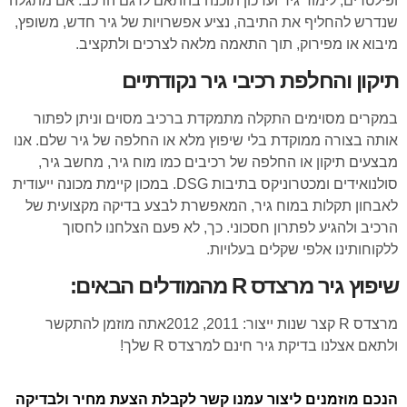
ופילטרים, לימוד גיר ועדכון תוכנה בהתאם לדגם הרכב. אם מתגלה
שנדרש להחליף את התיבה, נציע אפשרויות של גיר חדש, משופץ,
מיבוא או מפירוק, תוך התאמה מלאה לצרכים ולתקציב.
תיקון והחלפת רכיבי גיר נקודתיים
במקרים מסוימים התקלה מתמקדת ברכיב מסוים וניתן לפתור
אותה בצורה ממוקדת בלי שיפוץ מלא או החלפה של גיר שלם. אנו
מבצעים תיקון או החלפה של רכיבים כמו מוח גיר, מחשב גיר,
סולנואידים ומכטרוניקס בתיבות DSG. במכון קיימת מכונה ייעודית
לאבחון תקלות במוח גיר, המאפשרת לבצע בדיקה מקצועית של
הרכיב ולהגיע לפתרון חסכוני. כך, לא פעם הצלחנו לחסוך
ללקוחותינו אלפי שקלים בעלויות.
שיפוץ גיר מרצדס R מהמודלים הבאים:
מרצדס R קצר שנות ייצור: 2011, 2012אתה מוזמן להתקשר
ולתאם אצלנו בדיקת גיר חינם למרצדס R שלך!
הנכם מוזמנים ליצור עמנו קשר לקבלת הצעת מחיר ולבדיקה