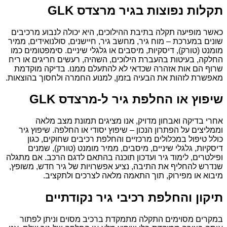
תקלות נפוצות בגיר מרצדס GLK
כאשר מופיעה תקלה בתיבת ההילוכים, היא יכולה לנבוע מרכיבים
שונים במערכת – מוח גיר, מחשב גיר, חיישנים, סולנואידים, ממיר
מומנט (טורק), דיסקיות, מיסבים או גלגלי שיניים. סימפטומים כמו
החלקה, בעיטות בהעברת הילוכים, השהיה, רעשים חריגים או ריח
שרוף הם אות אזהרה שכדאי לא להתעלם ממנו. בדיקה מוקדמת
מאפשרת לזהות את הבעיה בזמן, למנוע החמרה ולחסוך בהוצאות.
שיפוץ או החלפת גיר ל-מרצדס GLK
אחרי בדיקה ואבחון מדויק, אנו מציגים תמונת מצב מלאה
וממליצים על הפתרון הנכון – שיפוץ יסודי או החלפה. שיפוץ גיר
כולל טיפול במכלולים מרכזיים והחלפת רכיבים שחוקים, כגון
דיסקיות, גלגלי שיניים, מיסבים, ממיר מומנט (טורק), שמנים
ופילטרים, לימוד גיר ועדכון תוכנה בהתאם לדגם הרכב. אם מתגלה
שנדרש להחליף את התיבה, נציע אפשרויות של גיר חדש, משופץ,
מיבוא או מפירוק, תוך התאמה מלאה לצרכים ולתקציב.
תיקון והחלפת רכיבי גיר נקודתיים
במקרים מסוימים התקלה מתמקדת ברכיב מסוים וניתן לפתור