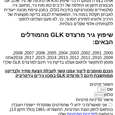
אותה בצורה ממוקדת בלי שיפוץ מלא או החלפה של גיר שלם. אנו
מבצעים תיקון או החלפה של רכיבים כמו מוח גיר, מחשב גיר,
סולנואידים ומכטרוניקס בתיבות DSG. במכון קיימת מכונה ייעודית
לאבחון תקלות במוח גיר, המאפשרת לבצע בדיקה מקצועית של
הרכיב ולהגיע לפתרון חסכוני. כך, לא פעם הצלחנו לחסוך
ללקוחותינו אלפי שקלים בעלויות.
שיפוץ גיר מרצדס GLK מהמודלים
הבאים:
2000, 2001, 2002, 2003, 2004, 2005, 2006, 2007, 2008,
2009, 2010, 2011, 2012, 2013, 2014, 2015, 2017, 2018אתה
מוזמן להתקשר ולתאם אצלנו בדיקת גיר חינם למרצדס GLK שלך!
הנכם מוזמנים ליצור עמנו קשר לקבלת הצעת מחיר ולבדיקה
ממוחשבת חינם ל מרצדס GLK במכון גירים גירטרוניק
השאר פרטים:
שם
טלפון
אישור מדיניות פרטיות
אני מאשר/ת כי ידוע לי שהפרטים שמסרתי יישמרו ויעובדו
בהתאם לחוק הגנת הפרטיות, התשמ"א–1981 (כולל תיקון 13),
ובהתאם ל
מדיניות הפרטיות
שלנו.