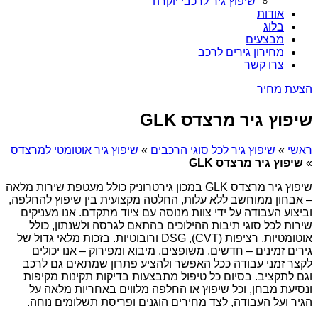
שיפוץ גיר לרכבי יוקרה
אודות
בלוג
מבצעים
מחירון גירים לרכב
צרו קשר
הצעת מחיר
שיפוץ גיר מרצדס GLK
ראשי
»
שיפוץ גיר לכל סוגי הרכבים
»
שיפוץ גיר אוטומטי למרצדס
»
שיפוץ גיר מרצדס GLK
שיפוץ גיר מרצדס GLK במכון גירטרוניק כולל מעטפת שירות מלאה
– אבחון ממוחשב ללא עלות, החלטה מקצועית בין שיפוץ להחלפה,
וביצוע העבודה על ידי צוות מנוסה עם ציוד מתקדם. אנו מעניקים
שירות לכל סוגי תיבות ההילוכים בהתאם לגרסה ולשנתון, כולל
אוטומטיות, רציפות (CVT), DSG ורובוטיות. בזכות מלאי גדול של
גירים זמינים – חדשים, משופצים, מיבוא ומפירוק – אנו יכולים
לקצר זמני עבודה ככל האפשר ולהציע פתרון שמתאים גם לרכב
וגם לתקציב. בסיום כל טיפול מתבצעות בדיקות תקינות מקיפות
ונסיעת מבחן, וכל שיפוץ או החלפה מלווים באחריות מלאה על
הגיר ועל העבודה, לצד מחירים הוגנים ופריסת תשלומים נוחה.