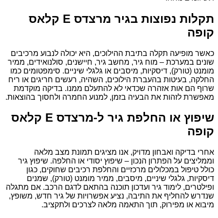
תקלות נפוצות בגיר מרצדס E קלאס
קופה
כאשר מופיעה תקלה בתיבת ההילוכים, היא יכולה לנבוע מרכיבים
שונים במערכת – מוח גיר, מחשב גיר, חיישנים, סולנואידים, ממיר
מומנט (טורק), דיסקיות, מיסבים או גלגלי שיניים. סימפטומים כמו
החלקה, בעיטות בהעברת הילוכים, השהיה, רעשים חריגים או ריח
שרוף הם אות אזהרה שכדאי לא להתעלם ממנו. בדיקה מוקדמת
מאפשרת לזהות את הבעיה בזמן, למנוע החמרה ולחסוך בהוצאות.
שיפוץ או החלפת גיר ל-מרצדס E קלאס
קופה
אחרי בדיקה ואבחון מדויק, אנו מציגים תמונת מצב מלאה
וממליצים על הפתרון הנכון – שיפוץ יסודי או החלפה. שיפוץ גיר
כולל טיפול במכלולים מרכזיים והחלפת רכיבים שחוקים, כגון
דיסקיות, גלגלי שיניים, מיסבים, ממיר מומנט (טורק), שמנים
ופילטרים, לימוד גיר ועדכון תוכנה בהתאם לדגם הרכב. אם מתגלה
שנדרש להחליף את התיבה, נציע אפשרויות של גיר חדש, משופץ,
מיבוא או מפירוק, תוך התאמה מלאה לצרכים ולתקציב.