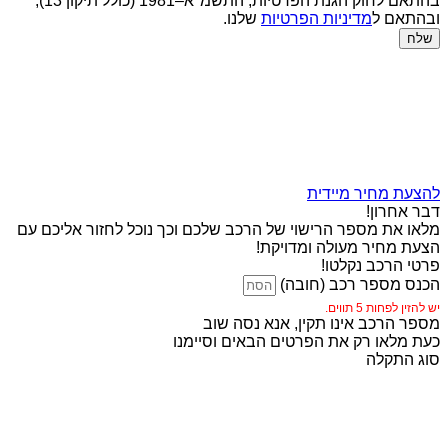
בהתאם לחוק הגנת הפרטיות, התשמ"א–1981 (כולל תיקון 13),
ובהתאם ל
מדיניות הפרטיות
שלנו.
שלח
להצעת מחיר מיידית
דבר אחרון!
מלאו את מספר הרישוי של הרכב שלכם וכך נוכל לחזור אליכם עם
הצעת מחיר מעולה ומדויקת!
פרטי הרכב נקלטו!
הכנס מספר רכב (חובה)
יש להזין לפחות 5 תווים.
מספר הרכב אינו תקין, אנא נסה שוב
כעת מלאו רק את הפרטים הבאים וסיימנו
סוג התקלה