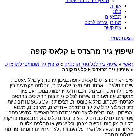
שיפוץ גיר לרכבי יוקרה
אודות
בלוג
מבצעים
מחירון גירים לרכב
צרו קשר
הצעת מחיר
שיפוץ גיר מרצדס E קלאס קופה
ראשי
»
שיפוץ גיר לכל סוגי הרכבים
»
שיפוץ גיר אוטומטי למרצדס
»
שיפוץ גיר מרצדס E קלאס קופה
שיפוץ גיר מרצדס E קלאס קופה במכון גירטרוניק כולל מעטפת
שירות מלאה – אבחון ממוחשב ללא עלות, החלטה מקצועית בין
שיפוץ להחלפה, וביצוע העבודה על ידי צוות מנוסה עם ציוד
מתקדם. אנו מעניקים שירות לכל סוגי תיבות ההילוכים בהתאם
לגרסה ולשנתון, כולל אוטומטיות, רציפות (CVT), DSG ורובוטיות.
בזכות מלאי גדול של גירים זמינים – חדשים, משופצים, מיבוא
ומפירוק – אנו יכולים לקצר זמני עבודה ככל האפשר ולהציע פתרון
שמתאים גם לרכב וגם לתקציב. בסיום כל טיפול מתבצעות בדיקות
תקינות מקיפות ונסיעת מבחן, וכל שיפוץ או החלפה מלווים
באחריות מלאה על הגיר ועל העבודה, לצד מחירים הוגנים ופריסת
תשלומים נוחה.