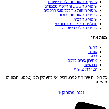
שיפוץ גיר אוטומטי לרכבי יוקרה
שיפוץ גיר DSG והחלפת מצמדים
שיפוץ מוחות גיר לכל סוגי הרכבים
שיפוץ גיר אוטומטי רובוטי
שיפוץ גיר רציף
החלפת מצמד בגיר רובוטי
שיפוץ גיר לרכבי יוקרה
מפת אתר
ראשי
אודות
בלוג
מחירון גירים לרכב
צרו קשר
הצהרת נגישות
כל הזכויות שמורות לגירטרוניק, אין להעתיק תוכן (טקסט ותמונות)
מהאתר.
נבנה ומתוחזק ע”י