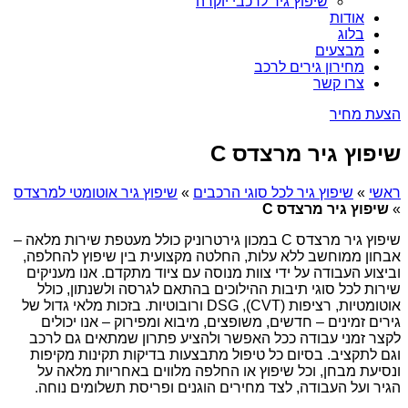
שיפוץ גיר לרכבי יוקרה
אודות
בלוג
מבצעים
מחירון גירים לרכב
צרו קשר
הצעת מחיר
שיפוץ גיר מרצדס C
ראשי
»
שיפוץ גיר לכל סוגי הרכבים
»
שיפוץ גיר אוטומטי למרצדס
»
שיפוץ גיר מרצדס C
שיפוץ גיר מרצדס C במכון גירטרוניק כולל מעטפת שירות מלאה –
אבחון ממוחשב ללא עלות, החלטה מקצועית בין שיפוץ להחלפה,
וביצוע העבודה על ידי צוות מנוסה עם ציוד מתקדם. אנו מעניקים
שירות לכל סוגי תיבות ההילוכים בהתאם לגרסה ולשנתון, כולל
אוטומטיות, רציפות (CVT), DSG ורובוטיות. בזכות מלאי גדול של
גירים זמינים – חדשים, משופצים, מיבוא ומפירוק – אנו יכולים
לקצר זמני עבודה ככל האפשר ולהציע פתרון שמתאים גם לרכב
וגם לתקציב. בסיום כל טיפול מתבצעות בדיקות תקינות מקיפות
ונסיעת מבחן, וכל שיפוץ או החלפה מלווים באחריות מלאה על
הגיר ועל העבודה, לצד מחירים הוגנים ופריסת תשלומים נוחה.