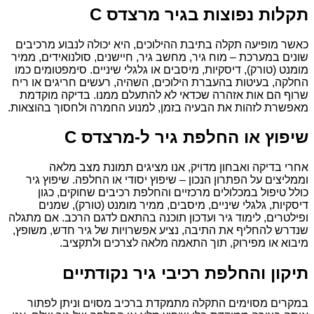
תקלות נפוצות בגיר מרצדס C
כאשר מופיעה תקלה בתיבת ההילוכים, היא יכולה לנבוע מרכיבים
שונים במערכת – מוח גיר, מחשב גיר, חיישנים, סולנואידים, ממיר
מומנט (טורק), דיסקיות, מיסבים או גלגלי שיניים. סימפטומים כמו
החלקה, בעיטות בהעברת הילוכים, השהיה, רעשים חריגים או ריח
שרוף הם אות אזהרה שכדאי לא להתעלם ממנו. בדיקה מוקדמת
מאפשרת לזהות את הבעיה בזמן, למנוע החמרה ולחסוך בהוצאות.
שיפוץ או החלפת גיר ל-מרצדס C
אחרי בדיקה ואבחון מדויק, אנו מציגים תמונת מצב מלאה
וממליצים על הפתרון הנכון – שיפוץ יסודי או החלפה. שיפוץ גיר
כולל טיפול במכלולים מרכזיים והחלפת רכיבים שחוקים, כגון
דיסקיות, גלגלי שיניים, מיסבים, ממיר מומנט (טורק), שמנים
ופילטרים, לימוד גיר ועדכון תוכנה בהתאם לדגם הרכב. אם מתגלה
שנדרש להחליף את התיבה, נציע אפשרויות של גיר חדש, משופץ,
מיבוא או מפירוק, תוך התאמה מלאה לצרכים ולתקציב.
תיקון והחלפת רכיבי גיר נקודתיים
במקרים מסוימים התקלה מתמקדת ברכיב מסוים וניתן לפתור