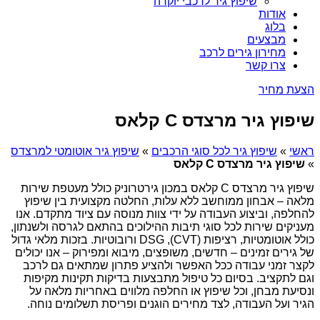
שיפוץ גיר לרכבי יוקרה
אודות
בלוג
מבצעים
מחירון גירים לרכב
צרו קשר
הצעת מחיר
שיפוץ גיר מרצדס C קלאס
ראשי
»
שיפוץ גיר לכל סוגי הרכבים
»
שיפוץ גיר אוטומטי למרצדס
»
שיפוץ גיר מרצדס C קלאס
שיפוץ גיר מרצדס C קלאס במכון גירטרוניק כולל מעטפת שירות
מלאה – אבחון ממוחשב ללא עלות, החלטה מקצועית בין שיפוץ
להחלפה, וביצוע העבודה על ידי צוות מנוסה עם ציוד מתקדם. אנו
מעניקים שירות לכל סוגי תיבות ההילוכים בהתאם לגרסה ולשנתון,
כולל אוטומטיות, רציפות (CVT), DSG ורובוטיות. בזכות מלאי גדול
של גירים זמינים – חדשים, משופצים, מיבוא ומפירוק – אנו יכולים
לקצר זמני עבודה ככל האפשר ולהציע פתרון שמתאים גם לרכב
וגם לתקציב. בסיום כל טיפול מתבצעות בדיקות תקינות מקיפות
ונסיעת מבחן, וכל שיפוץ או החלפה מלווים באחריות מלאה על
הגיר ועל העבודה, לצד מחירים הוגנים ופריסת תשלומים נוחה.