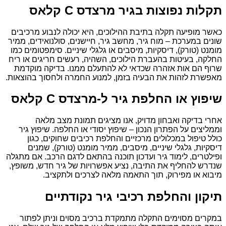
תקלות נפוצות בגיר מרצדס C קלאס
כאשר מופיעה תקלה בתיבת ההילוכים, היא יכולה לנבוע מרכיבים
שונים במערכת – מוח גיר, מחשב גיר, חיישנים, סולנואידים, ממיר
מומנט (טורק), דיסקיות, מיסבים או גלגלי שיניים. סימפטומים כמו
החלקה, בעיטות בהעברת הילוכים, השהיה, רעשים חריגים או ריח
שרוף הם אות אזהרה שכדאי לא להתעלם ממנו. בדיקה מוקדמת
מאפשרת לזהות את הבעיה בזמן, למנוע החמרה ולחסוך בהוצאות.
שיפוץ או החלפת גיר ל-מרצדס C קלאס
אחרי בדיקה ואבחון מדויק, אנו מציגים תמונת מצב מלאה
וממליצים על הפתרון הנכון – שיפוץ יסודי או החלפה. שיפוץ גיר
כולל טיפול במכלולים מרכזיים והחלפת רכיבים שחוקים, כגון
דיסקיות, גלגלי שיניים, מיסבים, ממיר מומנט (טורק), שמנים
ופילטרים, לימוד גיר ועדכון תוכנה בהתאם לדגם הרכב. אם מתגלה
שנדרש להחליף את התיבה, נציע אפשרויות של גיר חדש, משופץ,
מיבוא או מפירוק, תוך התאמה מלאה לצרכים ולתקציב.
תיקון והחלפת רכיבי גיר נקודתיים
במקרים מסוימים התקלה מתמקדת ברכיב מסוים וניתן לפתור