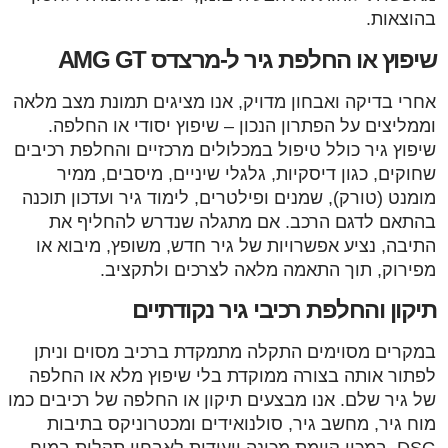
בהוצאות.
שיפוץ או החלפת גיר ל-מרצדס AMG GT
אחרי בדיקה ואבחון מדויק, אנו מציגים תמונת מצב מלאה
וממליצים על הפתרון הנכון – שיפוץ יסודי או החלפה.
שיפוץ גיר כולל טיפול במכלולים מרכזיים והחלפת רכיבים
שחוקים, כגון דיסקיות, גלגלי שיניים, מיסבים, ממיר
מומנט (טורק), שמנים ופילטרים, לימוד גיר ועדכון תוכנה
בהתאם לדגם הרכב. אם מתגלה שנדרש להחליף את
התיבה, נציע אפשרויות של גיר חדש, משופץ, מיבוא או
מפירוק, תוך התאמה מלאה לצרכים ולתקציב.
תיקון והחלפת רכיבי גיר נקודתיים
במקרים מסוימים התקלה מתמקדת ברכיב מסוים וניתן
לפתור אותה בצורה ממוקדת בלי שיפוץ מלא או החלפה
של גיר שלם. אנו מבצעים תיקון או החלפה של רכיבים כמו
מוח גיר, מחשב גיר, סולנואידים ומכטרוניקס בתיבות
DSG. במכון קיימת מכונה ייעודית לאבחון תקלות במוח