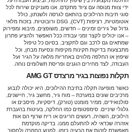
החלטה מקצועית בין שיפוץ להחלפה, וביצוע העבודה על
ידי צוות מנוסה עם ציוד מתקדם. אנו מעניקים שירות לכל
סוגי תיבות ההילוכים בהתאם לגרסה ולשנתון, כולל
אוטומטיות, רציפות (CVT), DSG ורובוטיות. בזכות מלאי
גדול של גירים זמינים – חדשים, משופצים, מיבוא ומפירוק
– אנו יכולים לקצר זמני עבודה ככל האפשר ולהציע פתרון
שמתאים גם לרכב וגם לתקציב. בסיום כל טיפול
מתבצעות בדיקות תקינות מקיפות ונסיעת מבחן, וכל
שיפוץ או החלפה מלווים באחריות מלאה על הגיר ועל
העבודה, לצד מחירים הוגנים ופריסת תשלומים נוחה.
תקלות נפוצות בגיר מרצדס AMG GT
כאשר מופיעה תקלה בתיבת ההילוכים, היא יכולה לנבוע
מרכיבים שונים במערכת – מוח גיר, מחשב גיר, חיישנים,
סולנואידים, ממיר מומנט (טורק), דיסקיות, מיסבים או
גלגלי שיניים. סימפטומים כמו החלקה, בעיטות בהעברת
הילוכים, השהיה, רעשים חריגים או ריח שרוף הם אות
אזהרה שכדאי לא להתעלם ממנו. בדיקה מוקדמת
מאפשרת לזהות את הבעיה בזמן, למנוע החמרה ולחסוך