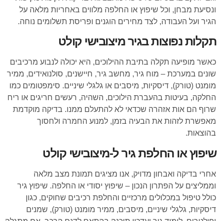
ונסיעת מבחן, וכל שיפוץ או החלפה מלווים באחריות מלאה על
הגיר ועל העבודה, לצד מחירים הוגנים ופריסת תשלומים נוחה.
תקלות נפוצות בגיר מיצובישי קולט
כאשר מופיעה תקלה בתיבת ההילוכים, היא יכולה לנבוע מרכיבים
שונים במערכת – מוח גיר, מחשב גיר, חיישנים, סולנואידים, ממיר
מומנט (טורק), דיסקיות, מיסבים או גלגלי שיניים. סימפטומים כמו
החלקה, בעיטות בהעברת הילוכים, השהיה, רעשים חריגים או ריח
שרוף הם אות אזהרה שכדאי לא להתעלם ממנו. בדיקה מוקדמת
מאפשרת לזהות את הבעיה בזמן, למנוע החמרה ולחסוך
בהוצאות.
שיפוץ או החלפת גיר ל-מיצובישי קולט
אחרי בדיקה ואבחון מדויק, אנו מציגים תמונת מצב מלאה
וממליצים על הפתרון הנכון – שיפוץ יסודי או החלפה. שיפוץ גיר
כולל טיפול במכלולים מרכזיים והחלפת רכיבים שחוקים, כגון
דיסקיות, גלגלי שיניים, מיסבים, ממיר מומנט (טורק), שמנים