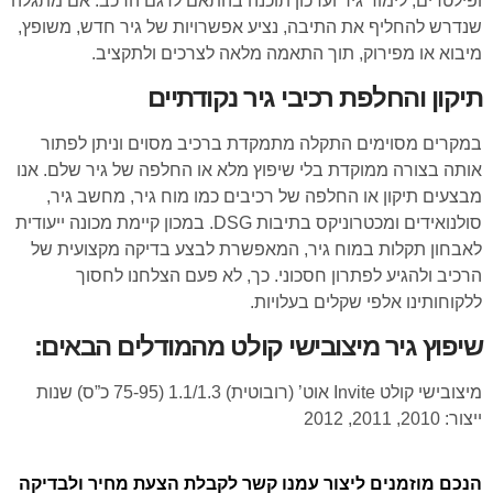
ופילטרים, לימוד גיר ועדכון תוכנה בהתאם לדגם הרכב. אם מתגלה
שנדרש להחליף את התיבה, נציע אפשרויות של גיר חדש, משופץ,
מיבוא או מפירוק, תוך התאמה מלאה לצרכים ולתקציב.
תיקון והחלפת רכיבי גיר נקודתיים
במקרים מסוימים התקלה מתמקדת ברכיב מסוים וניתן לפתור
אותה בצורה ממוקדת בלי שיפוץ מלא או החלפה של גיר שלם. אנו
מבצעים תיקון או החלפה של רכיבים כמו מוח גיר, מחשב גיר,
סולנואידים ומכטרוניקס בתיבות DSG. במכון קיימת מכונה ייעודית
לאבחון תקלות במוח גיר, המאפשרת לבצע בדיקה מקצועית של
הרכיב ולהגיע לפתרון חסכוני. כך, לא פעם הצלחנו לחסוך
ללקוחותינו אלפי שקלים בעלויות.
שיפוץ גיר מיצובישי קולט מהמודלים הבאים:
מיצובישי קולט Invite אוט’ (רובוטית) 1.1/1.3 (75-95 כ”ס) שנות
ייצור: 2010, 2011, 2012
הנכם מוזמנים ליצור עמנו קשר לקבלת הצעת מחיר ולבדיקה