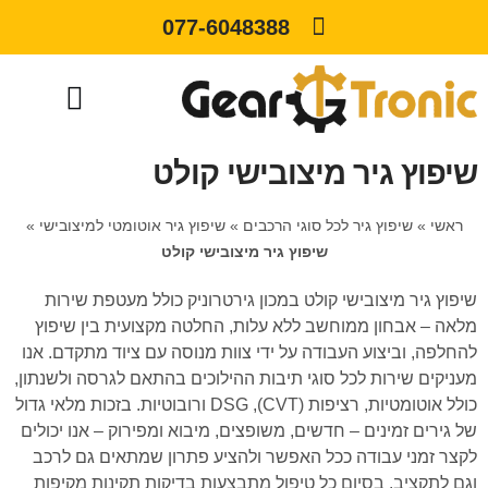
077-6048388
שיפוץ גיר מיצובישי קולט
ראשי
»
שיפוץ גיר לכל סוגי הרכבים
»
שיפוץ גיר אוטומטי למיצובישי
»
שיפוץ גיר מיצובישי קולט
שיפוץ גיר מיצובישי קולט במכון גירטרוניק כולל מעטפת שירות
מלאה – אבחון ממוחשב ללא עלות, החלטה מקצועית בין שיפוץ
להחלפה, וביצוע העבודה על ידי צוות מנוסה עם ציוד מתקדם. אנו
מעניקים שירות לכל סוגי תיבות ההילוכים בהתאם לגרסה ולשנתון,
כולל אוטומטיות, רציפות (CVT), DSG ורובוטיות. בזכות מלאי גדול
של גירים זמינים – חדשים, משופצים, מיבוא ומפירוק – אנו יכולים
לקצר זמני עבודה ככל האפשר ולהציע פתרון שמתאים גם לרכב
וגם לתקציב. בסיום כל טיפול מתבצעות בדיקות תקינות מקיפות