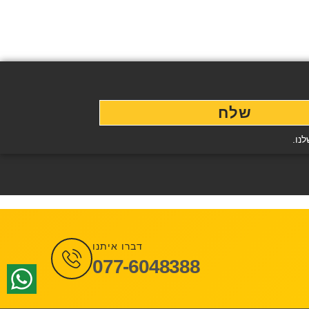
שלח
נו.
דברו איתנו
077-6048388