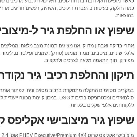
כאשר מופיעה תקלה בתיבת ההילוכים, היא יכולה לנבוע מרכיבים שונים
כמו החלקה, בעיטות בהעברת הילוכים, השהיה, רעשים חריגים או 
בהוצאות.
שיפוץ או החלפת גיר ל-מיצובישי
אחרי בדיקה ואבחון מדויק, אנו מציגים תמונת מצב מלאה וממליצים על
גלגלי שיניים, מיסבים, ממיר מומנט (טורק), שמנים ופילטרים, לימ
מפירוק, תוך התאמה מלאה לצרכים ולתקציב.
תיקון והחלפת רכיבי גיר נקודת
במקרים מסוימים התקלה מתמקדת ברכיב מסוים וניתן לפתור אותה בצ
סולנואידים ומכטרוניקס בתיבות DSG.
ללקוחותינו אלפי שקלים בעלויות.
שיפוץ גיר מיצובישי אקליפס קרוס PHEV מהמודלים 
מיצובישי אקליפס קרוס PHEV Executive/Premium 4X4 אוט’ 2.4 (188 כ”ס) שנות ייצור: 2021, 2022, 2023, 2024, 2025, 2026