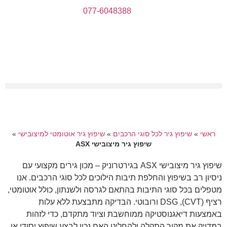
077-6048388
ראשי
»
שיפוץ גיר לכל סוגי הרכבים
»
שיפוץ גיר אוטומטי למיצובישי
»
שיפוץ גיר מיצובישי ASX
שיפוץ גיר מיצובישי ASX בגירטרוניק – מכון גירים מקצועי עם
ניסיון רב בשיפוץ והחלפת תיבות הילוכים לכל סוגי הרכבים. אנו
מטפלים בכל סוגי התיבות בהתאם לגרסה ולשנתון, כולל אוטומטי,
רציף (CVT), DSG ורובוטי. הבדיקה מתבצעת ללא עלות
באמצעות דיאגנוסטיקה ממוחשבת וציוד מתקדם, כדי לזהות
במדויק את מקור התקלה ולהחליט האם נכון לבצע שיפוץ יסודי או