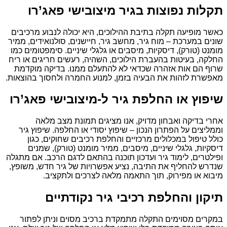
תקלות נפוצות בגיר מיצובישי פאג’רו
כאשר מופיעה תקלה בתיבת ההילוכים, היא יכולה לנבוע מרכיבים
שונים במערכת – מוח גיר, מחשב גיר, חיישנים, סולנואידים, ממיר
מומנט (טורק), דיסקיות, מיסבים או גלגלי שיניים. סימפטומים כמו
החלקה, בעיטות בהעברת הילוכים, השהיה, רעשים חריגים או ריח
שרוף הם אות אזהרה שכדאי לא להתעלם ממנו. בדיקה מוקדמת
מאפשרת לזהות את הבעיה בזמן, למנוע החמרה ולחסוך בהוצאות.
שיפוץ או החלפת גיר ל-מיצובישי פאג’רו
אחרי בדיקה ואבחון מדויק, אנו מציגים תמונת מצב מלאה
וממליצים על הפתרון הנכון – שיפוץ יסודי או החלפה. שיפוץ גיר
כולל טיפול במכלולים מרכזיים והחלפת רכיבים שחוקים, כגון
דיסקיות, גלגלי שיניים, מיסבים, ממיר מומנט (טורק), שמנים
ופילטרים, לימוד גיר ועדכון תוכנה בהתאם לדגם הרכב. אם מתגלה
שנדרש להחליף את התיבה, נציע אפשרויות של גיר חדש, משופץ,
מיבוא או מפירוק, תוך התאמה מלאה לצרכים ולתקציב.
תיקון והחלפת רכיבי גיר נקודתיים
במקרים מסוימים התקלה מתמקדת ברכיב מסוים וניתן לפתור