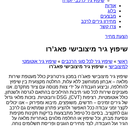
שיפוץ גיר לרכבי יוקרה
אודות
בלוג
מבצעים
מחירון גירים לרכב
צרו קשר
הצעת מחיר
שיפוץ גיר מיצובישי פאג’רו
ראשי
»
שיפוץ גיר לכל סוגי הרכבים
»
שיפוץ גיר אוטומטי
למיצובישי
»
שיפוץ גיר מיצובישי פאג’רו
שיפוץ גיר מיצובישי פאג’רו במכון גירטרוניק כולל מעטפת שירות
מלאה – אבחון ממוחשב ללא עלות, החלטה מקצועית בין שיפוץ
להחלפה, וביצוע העבודה על ידי צוות מנוסה עם ציוד מתקדם. אנו
מעניקים שירות לכל סוגי תיבות ההילוכים בהתאם לגרסה ולשנתון,
כולל אוטומטיות, רציפות (CVT), DSG ורובוטיות. בזכות מלאי גדול
של גירים זמינים – חדשים, משופצים, מיבוא ומפירוק – אנו יכולים
לקצר זמני עבודה ככל האפשר ולהציע פתרון שמתאים גם לרכב
וגם לתקציב. בסיום כל טיפול מתבצעות בדיקות תקינות מקיפות
ונסיעת מבחן, וכל שיפוץ או החלפה מלווים באחריות מלאה על
הגיר ועל העבודה, לצד מחירים הוגנים ופריסת תשלומים נוחה.