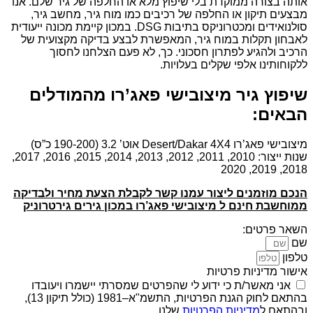
אותה בצורה ממוקדת בלי שיפוץ מלא או החלפה של גיר שלם. אנו
מבצעים תיקון או החלפה של רכיבים כמו מוח גיר, מחשב גיר,
סולנואידים ומכטרוניקס בתיבות DSG. במכון קיימת מכונה ייעודית
לאבחון תקלות במוח גיר, המאפשרת לבצע בדיקה מקצועית של
הרכיב ולהגיע לפתרון חסכוני. כך, לא פעם הצלחנו לחסוך
ללקוחותינו אלפי שקלים בעלויות.
שיפוץ גיר מיצובישי פאג’רו מהמודלים
הבאים:
מיצובישי פאג’רו Desert/Dakar 4X4 אוט’ 3.2 (190-200 כ”ס)
שנות ייצור: 2010, 2011, 2012, 2013, 2014, 2015, 2016, 2017,
2018, 2019, 2020
הנכם מוזמנים ליצור עמנו קשר לקבלת הצעת מחיר ולבדיקה
ממוחשבת חינם ל מיצובישי פאג’רו במכון גירים גירטרוניק
השאר פרטים:
שם
טלפון
אישור מדיניות פרטיות
אני מאשר/ת כי ידוע לי שהפרטים שמסרתי יישמרו ויעובדו
בהתאם לחוק הגנת הפרטיות, התשמ"א–1981 (כולל תיקון 13),
ובהתאם ל
מדיניות הפרטיות
שלנו.