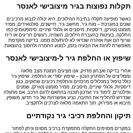
תקלות נפוצות בגיר מיצובישי לאנסר
כאשר מופיעה תקלה בתיבת ההילוכים, היא יכולה לנבוע מרכיבים
שונים במערכת – מוח גיר, מחשב גיר, חיישנים, סולנואידים, ממיר
מומנט (טורק), דיסקיות, מיסבים או גלגלי שיניים. סימפטומים כמו
החלקה, בעיטות בהעברת הילוכים, השהיה, רעשים חריגים או ריח
שרוף הם אות אזהרה שכדאי לא להתעלם ממנו. בדיקה מוקדמת
מאפשרת לזהות את הבעיה בזמן, למנוע החמרה ולחסוך בהוצאות.
שיפוץ או החלפת גיר ל-מיצובישי לאנסר
אחרי בדיקה ואבחון מדויק, אנו מציגים תמונת מצב מלאה
וממליצים על הפתרון הנכון – שיפוץ יסודי או החלפה. שיפוץ גיר
כולל טיפול במכלולים מרכזיים והחלפת רכיבים שחוקים, כגון
דיסקיות, גלגלי שיניים, מיסבים, ממיר מומנט (טורק), שמנים
ופילטרים, לימוד גיר ועדכון תוכנה בהתאם לדגם הרכב. אם מתגלה
שנדרש להחליף את התיבה, נציע אפשרויות של גיר חדש, משופץ,
מיבוא או מפירוק, תוך התאמה מלאה לצרכים ולתקציב.
תיקון והחלפת רכיבי גיר נקודתיים
במקרים מסוימים התקלה מתמקדת ברכיב מסוים וניתן לפתור