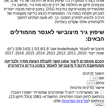
אותה בצורה ממוקדת בלי שיפוץ מלא או החלפה של גיר שלם. אנו
מבצעים תיקון או החלפה של רכיבים כמו מוח גיר, מחשב גיר,
סולנואידים ומכטרוניקס בתיבות DSG. במכון קיימת מכונה ייעודית
לאבחון תקלות במוח גיר, המאפשרת לבצע בדיקה מקצועית של
הרכיב ולהגיע לפתרון חסכוני. כך, לא פעם הצלחנו לחסוך
ללקוחותינו אלפי שקלים בעלויות.
שיפוץ גיר מיצובישי לאנסר מהמודלים
הבאים:
מיצובישי לאנסר Invite/Instyle אוט’ 1.5/1.6/1.8 (109-143 כ”ס)
שנות ייצור: 2010, 2011, 2012, 2013, 2014, 2015, 2016, 2017
הנכם מוזמנים ליצור עמנו קשר לקבלת הצעת מחיר ולבדיקה
ממוחשבת חינם ל מיצובישי לאנסר במכון גירים גירטרוניק
השאר פרטים:
שם
טלפון
אישור מדיניות פרטיות
אני מאשר/ת כי ידוע לי שהפרטים שמסרתי יישמרו ויעובדו
בהתאם לחוק הגנת הפרטיות, התשמ"א–1981 (כולל תיקון 13),
ובהתאם ל
מדיניות הפרטיות
שלנו.
שלח