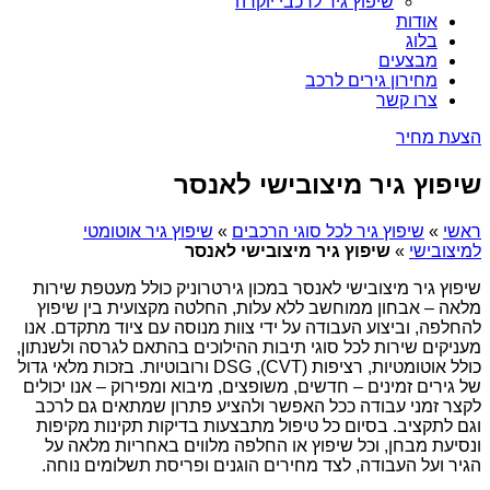
שיפוץ גיר לרכבי יוקרה
אודות
בלוג
מבצעים
מחירון גירים לרכב
צרו קשר
הצעת מחיר
שיפוץ גיר מיצובישי לאנסר
ראשי
»
שיפוץ גיר לכל סוגי הרכבים
»
שיפוץ גיר אוטומטי
למיצובישי
»
שיפוץ גיר מיצובישי לאנסר
שיפוץ גיר מיצובישי לאנסר במכון גירטרוניק כולל מעטפת שירות
מלאה – אבחון ממוחשב ללא עלות, החלטה מקצועית בין שיפוץ
להחלפה, וביצוע העבודה על ידי צוות מנוסה עם ציוד מתקדם. אנו
מעניקים שירות לכל סוגי תיבות ההילוכים בהתאם לגרסה ולשנתון,
כולל אוטומטיות, רציפות (CVT), DSG ורובוטיות. בזכות מלאי גדול
של גירים זמינים – חדשים, משופצים, מיבוא ומפירוק – אנו יכולים
לקצר זמני עבודה ככל האפשר ולהציע פתרון שמתאים גם לרכב
וגם לתקציב. בסיום כל טיפול מתבצעות בדיקות תקינות מקיפות
ונסיעת מבחן, וכל שיפוץ או החלפה מלווים באחריות מלאה על
הגיר ועל העבודה, לצד מחירים הוגנים ופריסת תשלומים נוחה.